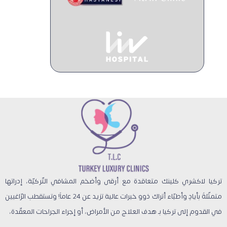
تركيا لاكشري كلينك متعاقدة مع أرقى وأضخم المشافي التّركيّة، إدراتها
متمثّلةً بأيادٍ وأطبّاء أتراك ذوو خبرات عالية تزيد عن 24 عاماً! وتستقطب الرّاغبين
في القدوم إلى تركيا بـ هدف العلاج من الأمراض، أو إجراء الجراحات المعقّدة،