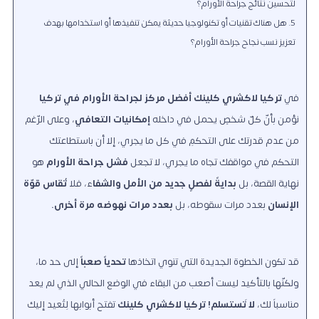
لتحسين نتائج جراحة الأورام؟
هل هناك تقنيات أو تكنولوجيا حديثة يمكن تنفيذها أو استخدامها بهدف
تعزيز نسب نجاح جراحة الأورام؟
في
تركيا لاكشري كلينك
أفضل مركز لجراحة الأورام
في تركيا
نؤمن بأنّ كلّ شخصٍ يحمل في داخله
إمكانيات التعافي
، وعلى الرّغم
من عدم قدرتك على التحكُّمِ في كل ما يجري، إلا أن باستطاعتك
التحكُّم في مواقفك تجاه ما يجري، لا تجعل
فشل جراحة الأورام
هو
نهاية القصة، بل
بدايةً لفصلٍ جديد من الأمل والشفا
ء، فلا
تُقاس قوّة
الإنسان
بعدد مرات سقوطه، بل
بعدد مرات نهوضه مرة أخرى.
قد تكون الخطوة الجديدة التي تنوي اتخاذها
تحدياً صعباً
إلى حد ما،
ولكنّها بالتأكيد ليست أصعب من البقاء في الوضع الحالي الذي لم يعد
مناسباً لك،
لا تَستسلم!
تركيا لاكشري كلينك
تفتح أبوابها لِتُعيد إليك