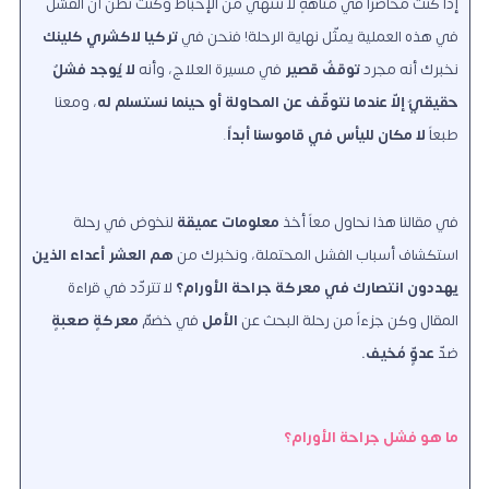
إذا كنت محاصراً في متاهةٍ لا تنتهي من الإحباط وكنت تظن أنّ الفشل
في هذه العملية يمثّل نهاية الرحلة! فنحن في
تركيا لاكشري كلينك
نخبرك أنه مجرد
توقفٌ قصير
في مسيرة العلاج، وأنه
لا يُوجد فشلٌ
حقيقيٌ إلاّ عندما نتوقّف عن المحاولة أو حينما نستسلم له
، ومعنا
طبعاً
لا مكان لليأس في قاموسنا أبداً
.
في مقالنا هذا نحاول معاً أخذ
معلومات عميقة
لنخوض في رحلة
استكشاف أسباب الفشل المحتملة، ونخبرك من
هم العشر أعداء الذين
يهددون انتصارك في معركة
جراحة الأورام
؟
لا تتردّد في قراءة
المقال وكن جزءاً من رحلة البحث عن
الأمل
في خضمّ
معركةٍ صعبةٍ
ضدّ
عدوٍّ مُخيف.
ما هو فشل جراحة الأورام؟