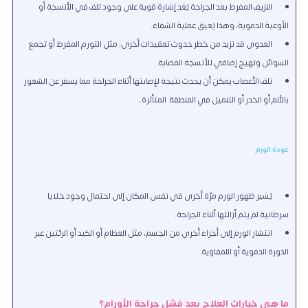
النزيف المفرط بعد الجراحة يُعَدُّ إشارة قوية على وجود تلف في الأنسجة أو
الأوعية الدموية، وهذا يُعيق عملية الشفاء.
العدوى قد تزيد من خطر حدوث تعقيدات أخرى، مثل التورم المفرط أو تجمع
السوائل وتهيج إضافي للأنسجة المصابة.
تلف الأعصاب يمكن أن يحدث نتيجة لإصابتها أثناء الجراحة مما يسفر عن الشعور
بالألم أو الخدر أو التنميل في المنطقة
المتأثرة
.
عودة الورم
يُشير ظهور الورم مرّة أخرى في نفس المكان إلى احتمال وجود خلايا
سرطانية لم يتم أزالتها أثناء الجراحة.
انتشار الورم إلى أجزاء أخرى من الجسم، مثل العظام أو الكبد أو الرئتين عبر
الدورة الدموية أو اللمفاوية.
ما هي خيارات العلاج بعد فشل جراحة الأورام؟