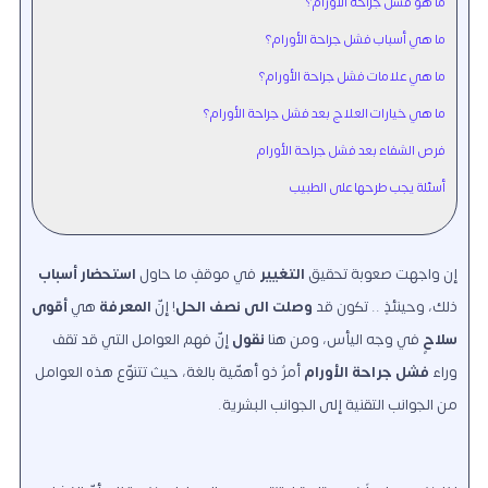
ما هو فشل جراحة الأورام؟
ما هي أسباب فشل جراحة الأورام؟
ما هي علامات فشل جراحة الأورام؟
ما هي خيارات العلاج بعد فشل جراحة الأورام؟
فرص الشفاء بعد فشل جراحة الأورام
أسئلة يجب طرحها على الطبيب
إن واجهت صعوبة تحقيق
التغيير
في موقفٍ ما حاول
استحضار أسباب
ذلك، وحينئذٍ .. تكون قد
وصلت الى نصف الحل
! إنّ
المعرفة
هي
أقوى
سلاحٍ
في وجه اليأس، ومن هنا
نقول
إنّ فهم العوامل التي قد تقف
وراء
فشل جراحة الأورام
أمرٌ ذو أهمّية بالغة، حيث تتنوّع هذه العوامل
من الجوانب التقنية إلى الجوانب البشرية.