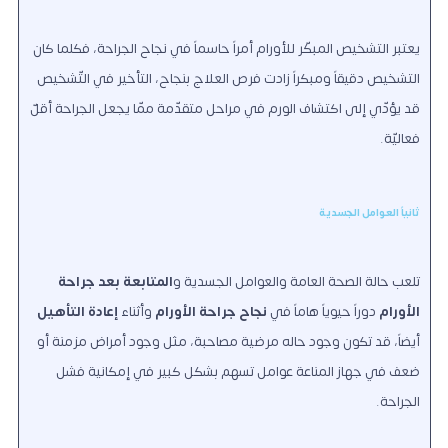
يعتبر التشخيص المبكّر للأورام أمراً حاسماً في نجاح الجراحة، فكلما كان
التشخيص دقيقاً ومبكراً زادت فرص العلاج بنجاح، التأخير في التّشخيص
قد يؤدّي إلى اكتشاف الورم في مراحل متقدّمة ممّا يجعل الجراحة أقلّ
فعاليّة.
ثانياً العوامل الجسدية
تلعب حالة الصحة العامة والعوامل الجسدية و
المتابعة بعد جراحة
الأورام
دوراً حيوياً هاماً في
نجاح جراحة الأورام
وأثناء
إعادة التأهيل
أيضاً، قد تكون وجود حاله مرضية مصاحبة، مثل وجود أمراض مزمنة أو
ضعف في جهاز المناعة عوامل تسهم بشكل كبير في إمكانية فشل
الجراحة.