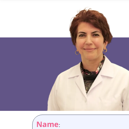
Name
: