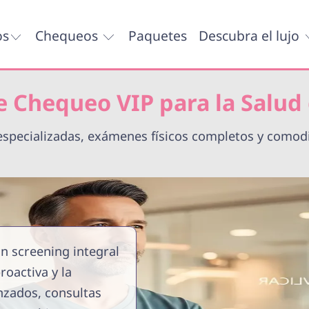
os
Chequeos
Paquetes
Descubra el lujo
e Chequeo VIP para la Salud
specializadas, exámenes físicos completos y comodi
n screening integral
roactiva y la
nzados, consultas