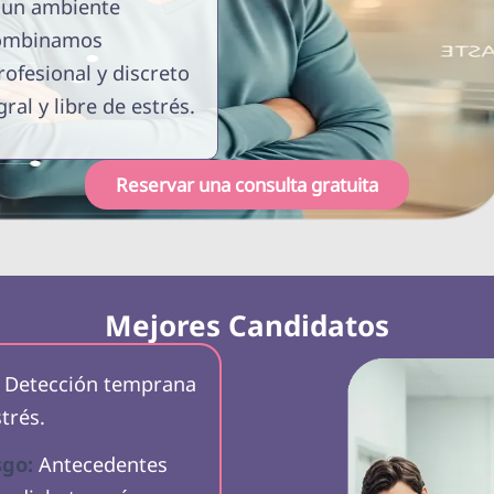
n un ambiente
 combinamos
ofesional y discreto
ral y libre de estrés.
Reservar una consulta gratuita
Mejores Candidatos
Detección temprana
trés.
sgo:
Antecedentes