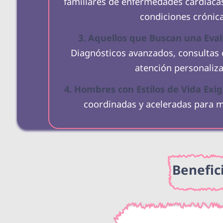
familiares de enfermedades cardíacas
condiciones crónica
3. Aquellos que Buscan una Eval
Diagnósticos avanzados, consultas c
atención personaliz
4. Hombres con Estilos de Vida Exig
coordinadas y aceleradas para ma
Benefic