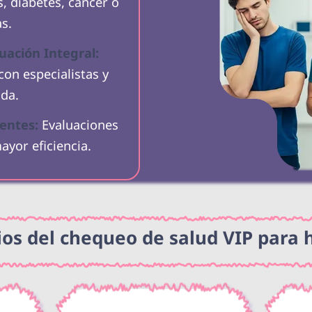
, diabetes, cáncer o
s.
uación Integral:
on especialistas y
ada.
entes:
Evaluaciones
yor eficiencia.
ios del chequeo de salud VIP para