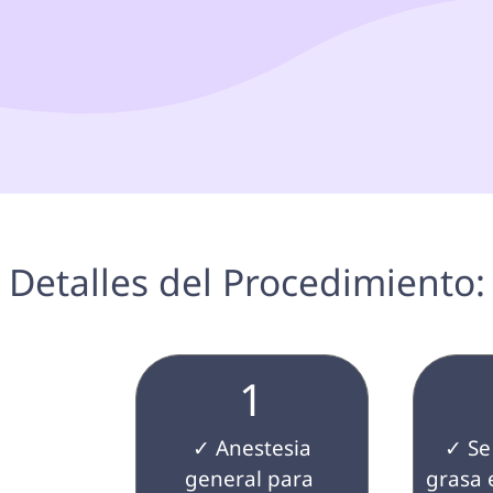
 Detalles del Procedimiento:
1
 ✓ Anestesia 
 ✓ Se eliminará la 
general para 
grasa 