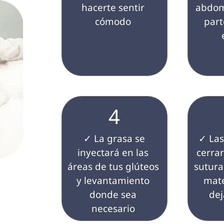
hacerte sentir 
abdom
cómodo 
part
4
 ✓ La grasa se 
 ✓ Las incisiones se 
inyectará en las 
cerrar
áreas de tus glúteos 
suturas
y levantamiento 
mate
donde sea 
dej
necesario 