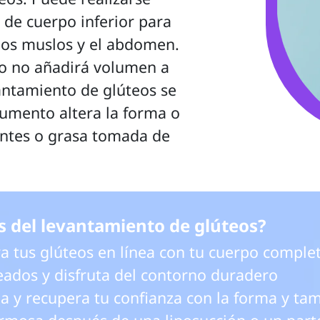
de cuerpo inferior para 
 los muslos y el abdomen. 
o no añadirá volumen a 
vantamiento de glúteos se 
mento altera la forma o 
ntes o grasa tomada de 
os del levantamiento de glúteos? 
 tus glúteos en línea con tu cuerpo complet
dos y disfruta del contorno duradero

 y recupera tu confianza con la forma y tam