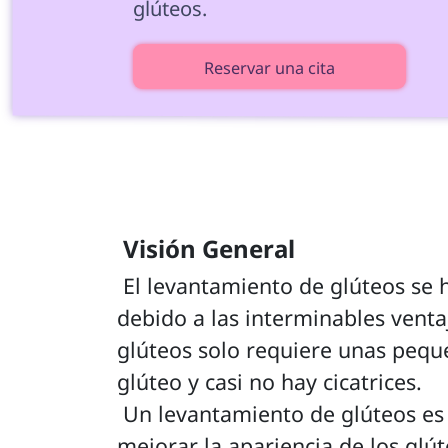
glúteos. 
Reservar una cita
 Visión General 
 El levantamiento de glúteos se ha vuelto tan popular 
debido a las interminables venta
glúteos solo requiere unas peque
glúteo y casi no hay cicatrices. 
 Un levantamiento de glúteos es una cirugía estética para 
mejorar la apariencia de los glút