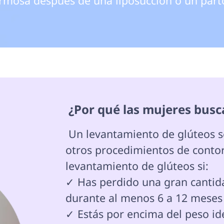
rmosa después de una liposucción o un parto
 ¿Por qué las mujeres bus
 Un levantamiento de glúteos se realiza normalmente en combinación con 
otros procedimientos de contor
levantamiento de glúteos si:

✓ Has perdido una gran cantida
durante al menos 6 a 12 meses

✓ Estás por encima del peso id