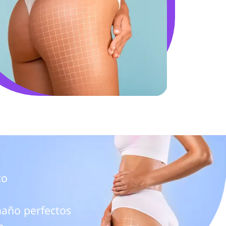
o

año perfectos
