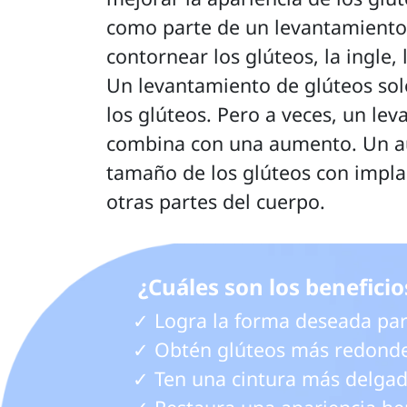
como parte de un levantamiento 
contornear los glúteos, la ingle,
Un levantamiento de glúteos sol
los glúteos. Pero a veces, un le
combina con una aumento. Un au
tamaño de los glúteos con impla
otras partes del cuerpo. 
 ¿Cuáles son los benefici
✓ Logra la forma deseada para
✓ Obtén glúteos más redondea
✓ Ten una cintura más delgada