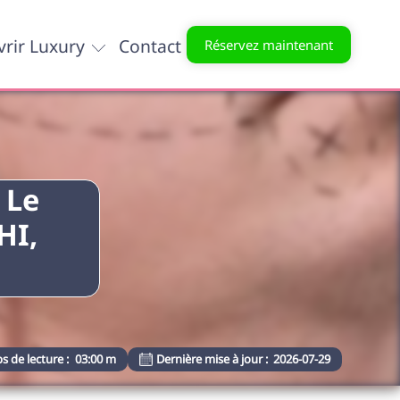
rir Luxury
Contact
Réservez maintenant
 Le
HI,
s de lecture :
03:00 m
Dernière mise à jour :
2026-07-29