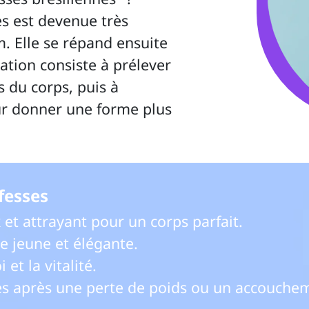
. Elle se répand ensuite 
ation consiste à prélever 
s du corps, puis à 
eur donner une forme plus 
fesses 
et attrayant pour un corps parfait.

 jeune et élégante.

et la vitalité.

ses après une perte de poids ou un accouche