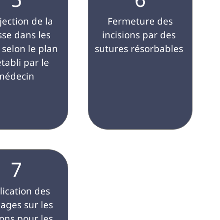
 Fermeture des 
sse dans les 
incisions par des 
 selon le plan 
sutures résorbables 
tabli par le 
médecin 
7
ages sur les 
ions pour les 