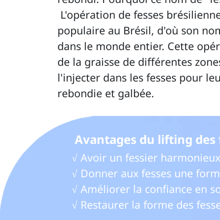
 L'opération de fesses brésiliennes est devenue très 
populaire au Brésil, d'où son nom
dans le monde entier. Cette opér
de la graisse de différentes zone
l'injecter dans les fesses pour l
rebondie et galbée. 
 Avantages du lifting des 
√ Avoir un fessier harmonieux 
√ Donner aux fesses une forme
√ Améliorer la confiance en soi 
√ Restaurer la forme des fes