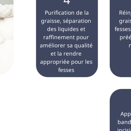
 Purification de la 
 Réinjection de la 
graisse, séparation 
grai
des liquides et 
fesses
raffinement pour 
préé
améliorer sa qualité 
et la rendre 
appropriée pour les 
fesses 
 Application des 
band
incis