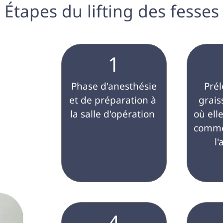
 Étapes du lifting des fesses
1
 Phase d'anesthésie 
 Prélèvement de 
et de préparation à 
grais
la salle d'opération 
où elle
comme 
l
4