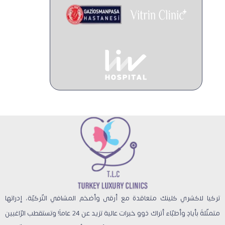
تركيا لاكشري كلينك متعاقدة مع أرقى وأضخم المشافي التّركيّة، إدراتها
متمثّلةً بأيادٍ وأطبّاء أتراك ذوو خبرات عالية تزيد عن 24 عاماً! وتستقطب الرّاغبين