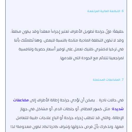
6. التكلفة المالية المرتفعة
حقيقةً؛ فإنّ جراحة تطويل الأطراف تعتبر إجراءاً معقداً وقد يكون مكلفاً،
وقد لا تكون التكلفة المادية متاحة بالنسبة للبعض، وهنا نُطمئنك بأننا
في تركيا لاكشري كلنيك نعمل على توفير أسعار حصرية وتنافسية
لمراجعينا تتلائم مع الجودة التي نقدمها.
7. المضاعفات المحتملة
في حالات نادرة .. يمكن أن تؤدي جراحة إطالة الأطراف إلى
مضاعفات
شديدة
؛ مثل كسور العظام، أو جلطات الدم، أو مشاكل في جهاز
الإطالة، والتي قد تتطلب إجراء جراحة أو اتباع علاجات طبية للتعامل
معها، ونذكرك بأنّ فرص حدوثها بإشراف كادرنا تكاد تكون معدومة! لذا