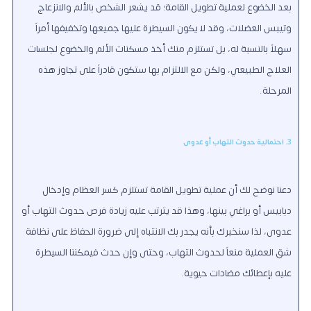
بعد الخضوع لعملية تطويل القامة؛ قد يشعر الشخص بالألم والانزعاج
وتيبس العضلات، وقد لا يكون السيطرة عليها جميعها وتخفيفها أمراً
سهلاً بالنسبة له، بل تستلزم منك أخذ مسكنات الألم والخضوع لجلسات
العلاج الطبيعي، ولكن مع الالتزام بها ستكون قادراً على تجاوز هذه
المرحلة.
3. احتمالية حدوث التهاب أو عدوى
دعنا نوضح لك أن عملية تطويل القامة تستلزم كسر العظام وإدخال
دبابيس أو براغي بينها، وهذا قد يترتب عليه زيادة فرص حدوث التهاب أو
عدوى، لذا سنخبرك بأنه يجدر بك الانتباه إلى ضرورة الحفاظ على نظافة
شق العملية منعاً لحدوث التهاب، وحتى وإن حدث فيمكننا السيطرة
عليه بإعطائك مضادات حيوية.