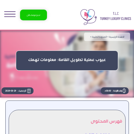
احجز موعدك الآن
الصفحة الرئيسية >
المدونة الطبية >
عيوب عملية تطويل القامة: معلومات تهمك
وقت القراءة :
03:00 د
آخر تحديث :
2026-03-29
فهرس المحتوى