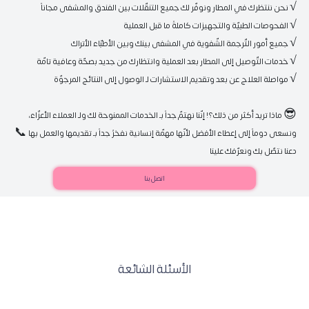
😎 ماذا تريد أكثر من ذلك؟! إنّنا نهتمّ جداً بـ الخدمات الممنوحة لك ولـ العملاء الأعزّاء، 
ونسعى دوماً إلى إعطاء الأفضل لأنّها مهمّة إنسانية نفخرُ جداً بـ تقديمها والعمل بها 📞 
دعنا نتصّل بك ونعرّفك علينا  
اتصل بنا
الأسئلة الشائعة