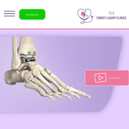
احجز موعدك الآن
فيديو توضيحي