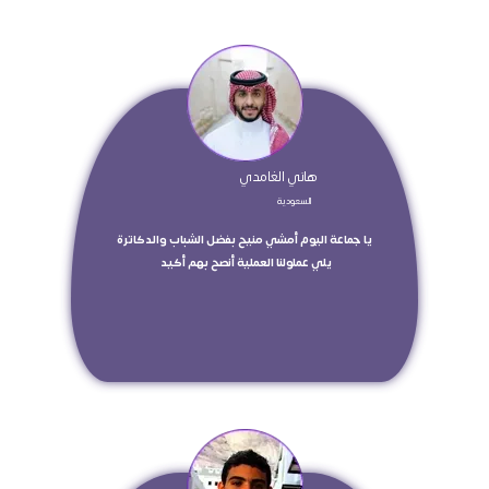
 هاني الغامدي  
 السعودية  
 يا جماعة اليوم أمشي منيح بفضل الشباب والدكاترة 
يلي عملولنا العملية أنصح بهم أكيد 