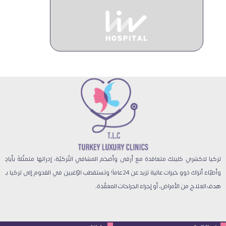
تركيا لاكشري كلينك متعاقدة مع أرقى وأضخم المشافي التّركيّة، إدراتها متمثّلةً بأيادٍ
وأطبّاء أتراك ذوو خبرات عالية تزيد عن 24 عاماً! وتستقطب الرّاغبين في القدوم إلى تركيا بـ
هدف العلاج من الأمراض، أو إجراء الجراحات المعقّدة،