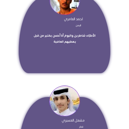
 احمد العامري  
 اليمن  
 الأطبّاء شاطرين واليوم أنا أحسن بكتير من قبل 
يعطيهم العافية 
 مشعل العسيري 
 قطر  