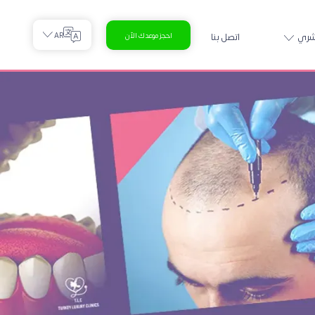
AR
شري
اتصل بنا
احجز موعدك الآن