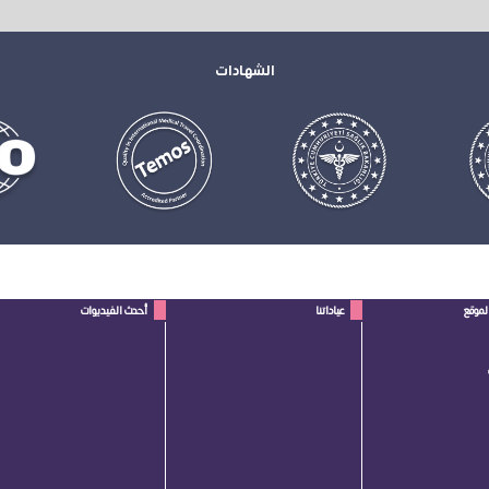
الشهادات
لموقع
عياداتنا
أحدث الفيديوات