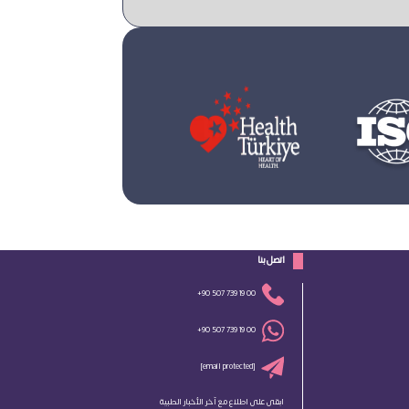
 اتصل بنا 
+90 507 739 19 00
+90 507 739 19 00
[email protected]
ابقى على اطلاع مع آخر الأخبار الطبية