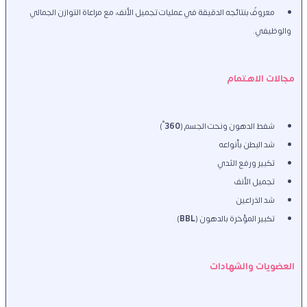
معروفٌ بنتائجه الدقيقة في عمليات تجميل الأنف، مع مراعاة التوازن الجمالي 
والوظيفي.
مجالات الاهتمام
شفط الدهون ونحت الجسم (
360
°)
شد البطن بأنواعه
تكبير ورفع الثدي
تجميل الأنف
شد الذراعين
تكبير المؤخرة بالدهون (
BBL
)
العضويات والشهادات