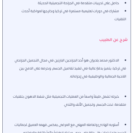
حاصل على تدريبات متقدمة في الجراحة التجميلية الحديثة
مشارك في دورات تعليمية مستمرة في تركيا وخارجها لمواكبة أحدث 
التقنيات
شرح عن الطبيب
الدكتور محمد يلديران هو أحد الجراحين البارزين في مجال التجميل الجراحي 
في تركيا، يتميز بدقةٍ عالية في تنفيذ تفاصيل الجسم، وحرصه على الدمج بين 
الناحية الجمالية والوظيفية في إجراءاته.
خبرته تشمل طيفاً واسعاً من العمليات التجميلية مثل شفط الدهون بتقنيات 
متقدمة، نحت الجسم، وتجميل الأنف والثدي.
أسلوبه الهادئ وتعامله المهني مع المرضى يعكس فهمه العميق لجماليات 
الجسد واحتياجات كل حالة على حدى ويترك انطباعاً دائماً بالثقة والرضا لدى 