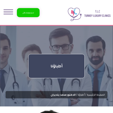
احجز موعدك الآن
أطباؤنا
الصفحة الرئيسية /
أطباؤنا /
الدكتور محمد يلديران