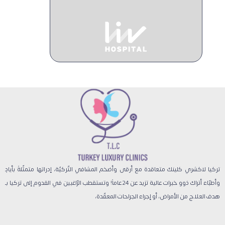
تركيا لاكشري كلينك متعاقدة مع أرقى وأضخم المشافي التّركيّة، إدراتها متمثّلةً بأيادٍ
وأطبّاء أتراك ذوو خبرات عالية تزيد عن 24 عاماً! وتستقطب الرّاغبين في القدوم إلى تركيا بـ
هدف العلاج من الأمراض، أو إجراء الجراحات المعقّدة،