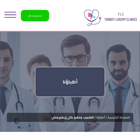
احجز موعدك الآن
أطباؤنا
الصفحة الرئيسية /
أطباؤنا /
الطبيب جنكيز خان إيكيزجلي