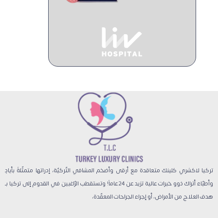
تركيا لاكشري كلينك متعاقدة مع أرقى وأضخم المشافي التّركيّة، إدراتها متمثّلةً بأيادٍ
وأطبّاء أتراك ذوو خبرات عالية تزيد عن 24 عاماً! وتستقطب الرّاغبين في القدوم إلى تركيا بـ
هدف العلاج من الأمراض، أو إجراء الجراحات المعقّدة،