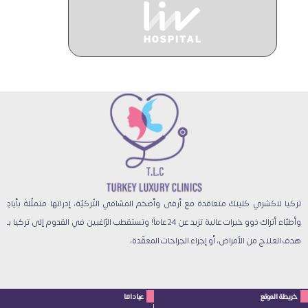
تركيا لاكشري كلينك متعاقدة مع أرقى وأضخم المشافي التّركيّة، إدراتها متمثّلةً بأيادٍ
وأطبّاء أتراك ذوو خبرات عالية تزيد عن 24 عاماً! وتستقطب الرّاغبين في القدوم إلى تركيا بـ
هدف العلاج من الأمراض، أو إجراء الجراحات المعقّدة،
خريطة الموقع
عياداتنا