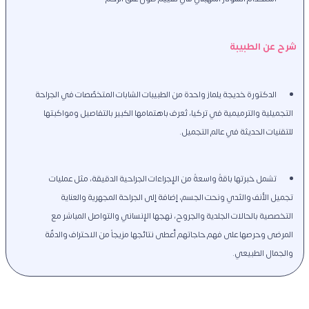
شرح عن الطبيبة
الدكتورة خديجة يلماز واحدة من الطبيبات الشابات المتخصّصات في الجراحة 
التجميلية والترميمية في تركيا، تُعرف باهتمامها الكبير بالتفاصيل ومواكبتها 
للتقنيات الحديثة في عالم التجميل. 
تشمل خبرتها باقةً واسعةً من الإجراءات الجراحية الدقيقة، مثل عمليات 
تجميل الأنف والثدي ونحت الجسم، إضافة إلى الجراحة المجهرية والعناية 
التخصصية بالحالات الجلدية والجروح، نهجها الإنساني والتواصل المباشر مع 
المرضى وحرصها على فهم حاجاتهم أعطى نتائجها مزيجاً من الاحتراف والدقّة 
والجمال الطبيعي.