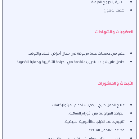
العناية بالجروح المزمنة
شفط الدهون
العضويات والشهادات
عضو في جمعيات طبية مرموقة في مجال أمراض النساء والتوليد.
حاصل على شهادات تدريب متقدمة في الجراحة التنظيرية وحماية الخصوبة
الأبحاث والمنشورات
علاج الحمل خارج الرحم باستخدام الميثوتركسات.
الجراحة القولونية في الأورام النسائية.
تقييم حالات الخراجات الأنبوبية المبيضية.
مضاعفات الحمل المتعدد.
استخدام السونار المهبلي في تقييم طول عنق الرحم