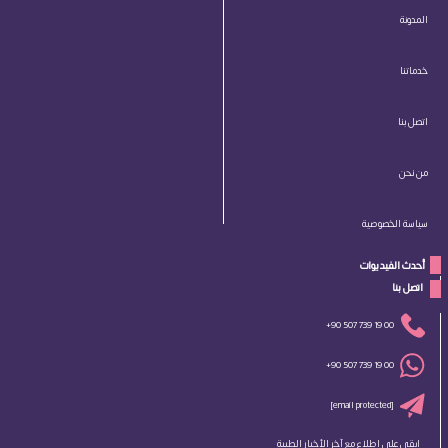
المدونة
خدماتنا
اتصل بنا
من نحن
سياسة الخصوصية
أحدث الفيديوات
 اتصل بنا 
+90 507 739 19 00
+90 507 739 19 00
[email protected]
ابقى على اطلاع مع آخر الأخبار الطبية