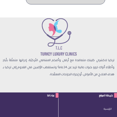
تركيا لاكشري كلينك متعاقدة مع أرقى وأضخم المشافي التّركيّة، إدراتها متمثّلةً بأيادٍ
وأطبّاء أتراك ذوو خبرات عالية تزيد عن 24 عاماً! وتستقطب الرّاغبين في القدوم إلى تركيا بـ
هدف العلاج من الأمراض، أو إجراء الجراحات المعقّدة،
خريطة الموقع
عياداتنا
الرئيسية