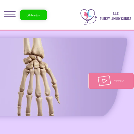
احجز موعدك الآن
فيديو توضيحي