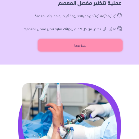
 عملية تنظير مفصل المعصم 
 🙁 أوتارٌ ممزّقة أو تآكلٌ في الغضروف! أم إصابة مفاجئة للمعصم!  
 🤔 ما رأيك أن تتخلّص من كل هذا عبر إجرائك عملية تنظير مفصل المعصم؟! 
احجز موعداً