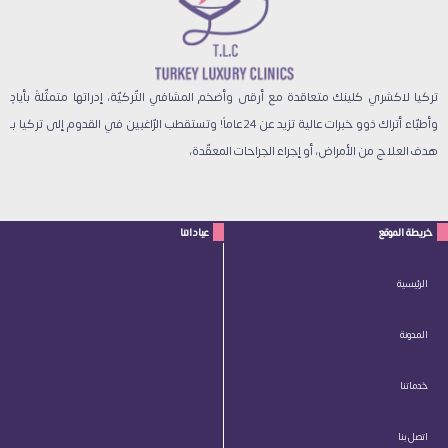
تركيا لاكشري كلينك متعاقدة مع أرقى وأضخم المشافي التّركيّة، إدراتها متمثّلةً بأيادٍ
وأطبّاء أتراك ذوو خبرات عالية تزيد عن 24 عاماً! وتستقطب الرّاغبين في القدوم إلى تركيا بـ
هدف العلاج من الأمراض، أو إجراء الجراحات المعقّدة،
خريطة الموقع
عياداتنا
الرئيسية
المدونة
خدماتنا
اتصل بنا