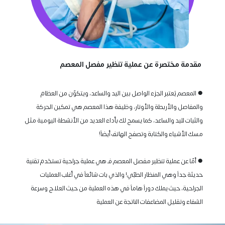
 مقدمة مختصرة عن عملية تنظير مفصل المعصم 
● المعصم يُعتبر الجزء الواصل بين اليد والساعد، ويتكوّن من العظام 
والمفاصل والأربطة والأوتار، وظيفة هذا المعصم هي تمكين الحركة 
والثبات لليد والساعد، كما يسمح لك بأداء العديد من الأنشطة اليومية مثل 
مسك الأشياء والكتابة وتصفح الهاتف أيضاً! 
● أمّا عن عملية تنظير مفصل المعصم فـ هي عملية جراحية تستخدم تقنية 
حديثة جداً وهي المنظار الطبّي! والذي بات شائعاً في أغلب العمليات 
الجراحية، حيث يملك دوراً هاماً في هذه العملية من حيث العلاج وسرعة 
الشفاء وتقليل المضاعفات الناتجة عن العملية  