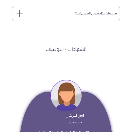
هل عملية تنظير مفصل المعصم آمنة؟!
الشهادات - التوصيات
 لمى القرشي 
 سلطنة عمان  