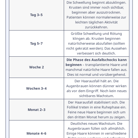
Die Schwellung beginnt abzuklingen.
Krusten sind immer noch sichtbar,
beginnen aber auszutrocknen.
Tag 3–5
Patienten können normalerweise zur
leichten täglichen Aktivität
zurückkehren.
Größte Schwellung und Rötung
klingen ab. Krusten beginnen
Tag 5–7
natürlicherweise abzufallen (sollten
nicht gekratzt werden). Das Aussehen
verbessert sich deutlich.
Die Phase des Ausfallschocks kann
beginnen
– transplantierte Haare und
Woche 2
manchmal natürliche Haare fallen aus.
Dies ist normal und vorübergehend.
Der Haarausfall hält an. Die
Augenbrauen können dünner wirken
Wochen 3–4
als vor dem Eingriff. Noch kein neues
sichtbares Wachstum.
Der Haarausfall stabilisiert sich. Die
Follikel treten in eine Ruhephase ein.
Monat 2–3
Feine neue Haare beginnen sich um
den dritten Monat herum zu zeigen.
Deutliches neues Wachstum. Die
Augenbrauen füllen sich allmählich.
Monate 4–6
Einige Haare können in verschiedene