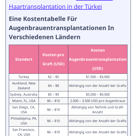
Haartransplantation in der Türkei
Eine Kostentabelle Für
Augenbrauentransplantationen In
Verschiedenen Ländern
Kosten
Kosten pro
Standort
Augenbrauentransplantation
Graft (USD)
(USD)
Turkey
$2 – $5
$1,500 – $3,000
Auckland, New
$4 – $8
Abhängig von der Anzahl der Grafts
Zealand
Sydney, Australia
$5 – $9
$5,500 – $9,500
Miami, FL, USA
$6 – $10
2.000 – 3.500 USD pro Augenbraue
San Diego, CA,
Abhängig von Technik und Graft-
$6 – $10
USA
Anzahl
Philadelphia, PA,
$6 – $10
Abhängig von der Anzahl der Grafts
USA
San Francisco,
$6 – $10
Abhängig von der Anzahl der Grafts
CA, USA