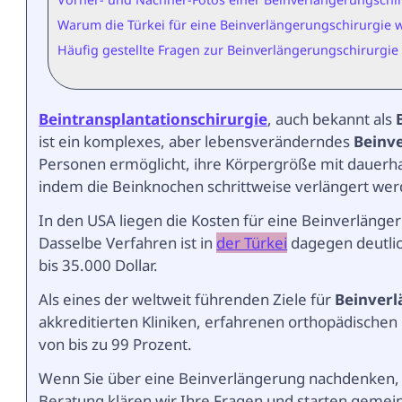
Warum die Türkei für eine Beinverlängerungschirurgie 
Häufig gestellte Fragen zur Beinverlängerungschirurgie 
Beintransplantationschirurgie
, auch bekannt als
ist ein komplexes, aber lebensveränderndes
Beinv
Personen ermöglicht, ihre Körpergröße mit dauerha
indem die Beinknochen schrittweise verlängert wer
In den USA liegen die Kosten für eine Beinverlänge
Dasselbe Verfahren ist in
der Türkei
dagegen deutlich
bis 35.000 Dollar.
Als eines der weltweit führenden Ziele für
Beinverl
akkreditierten Kliniken, erfahrenen orthopädischen
von bis zu 99 Prozent.
Wenn Sie über eine Beinverlängerung nachdenken, s
Beratung klären wir Ihre Fragen und starten gemein