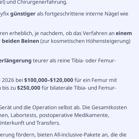
el) und Chirurgenerfahrung.
Hyfix
günstiger
als fortgeschrittene interne Nägel wie
ieren erheblich, je nachdem, ob das Verfahren an
einem
r
beiden Beinen
(zur kosmetischen Höhensteigerung)
Verlängerung
teurer als reine Tibia- oder Femur-
e 2026 bei
$100,000–$120,000
für ein Femur mit
 bis zu
$250,000
für bilaterale Tibia- und Femur-
Gerät und die Operation selbst ab. Die Gesamtkosten
en, Labortests, postoperative Medikamente,
 Unterkunft und Transfers.
rung fördern, bieten All-inclusive-Pakete an, die die