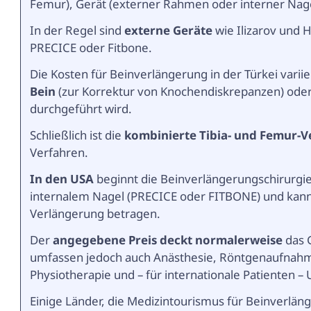
Femur), Gerät (externer Rahmen oder interner Nag
In der Regel sind
externe Geräte
wie Ilizarov und 
PRECICE oder Fitbone.
Die Kosten für Beinverlängerung in der Türkei vari
Bein
(zur Korrektur von Knochendiskrepanzen) ode
durchgeführt wird.
Schließlich ist die
kombinierte Tibia- und Femur-
Verfahren.
In den USA
beginnt die Beinverlängerungschirurgi
internalem Nagel (PRECICE oder FITBONE) und kann
Verlängerung betragen.
Der
angegebene Preis deckt normalerweise
das 
umfassen jedoch auch Anästhesie, Röntgenaufnahm
Physiotherapie und – für internationale Patienten –
Einige Länder, die Medizintourismus für Beinverlänge