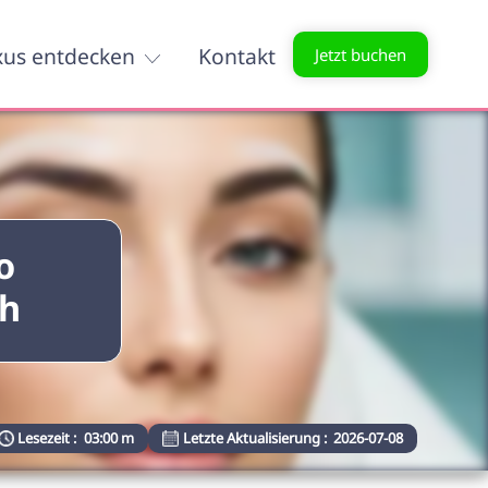
xus entdecken
Kontakt
Jetzt buchen
o
ch
Lesezeit :
03:00 m
Letzte Aktualisierung :
2026-07-08