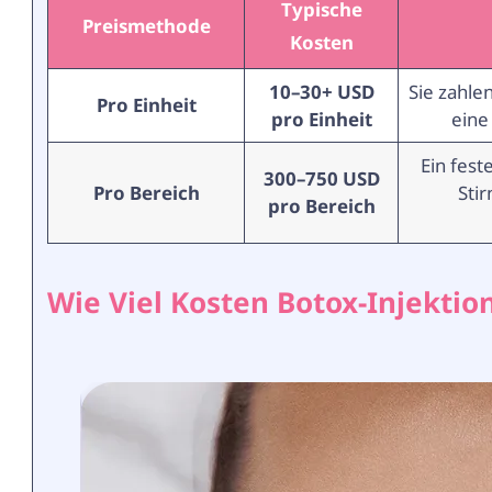
Typische
Preismethode
Kosten
10–30+ USD
Sie zahle
Pro Einheit
pro Einheit
eine
Ein fest
300–750 USD
Pro Bereich
Sti
pro Bereich
Wie Viel Kosten Botox-Injektio