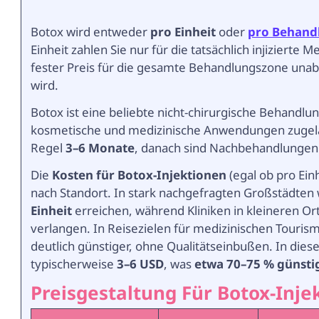
Botox wird entweder
pro Einheit
oder
pro Behand
Einheit zahlen Sie nur für die tatsächlich injizierte
fester Preis für die gesamte Behandlungszone una
wird.
Botox ist eine beliebte nicht-chirurgische Behandlun
kosmetische und medizinische Anwendungen zugelass
Regel
3–6 Monate
, danach sind Nachbehandlungen 
Die
Kosten für Botox-Injektionen
(egal ob pro Ein
nach Standort. In stark nachgefragten Großstädten
Einheit
erreichen, während Kliniken in kleineren Or
verlangen. In Reisezielen für medizinischen Touris
deutlich günstiger, ohne Qualitätseinbußen. In dies
typischerweise
3–6 USD
, was
etwa 70–75 % günstig
Preisgestaltung Für Botox-Inje