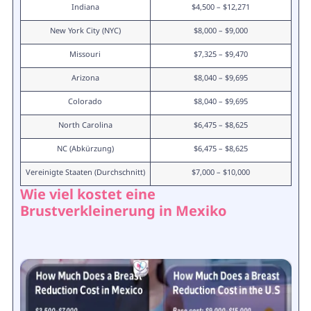
Indiana
$4,500 – $12,271
New York City (NYC)
$8,000 – $9,000
Missouri
$7,325 – $9,470
Arizona
$8,040 – $9,695
Colorado
$8,040 – $9,695
North Carolina
$6,475 – $8,625
NC (Abkürzung)
$6,475 – $8,625
Vereinigte Staaten (Durchschnitt)
$7,000 – $10,000
Wie viel kostet eine
Brustverkleinerung in Mexiko