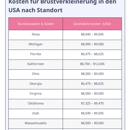
Kosten für Brustverkleinerung in den
USA nach Standort
Bundesstaaten & Städte
Geschätzte Kosten  (USD)
Texas
$8,040 – $9,695
Michigan
$8,000 – $9,000
Florida
$6,475 – $8,625
Kalifornien
$8,700 – $12,045
Ohio
$8,000 – $9,000
Georgia
$6,475 – $8,625
Virginia
$8,000 – $9,000
Oklahoma
$7,325 – $9,470
Utah
$8,040 – $9,695
Massachusetts
$8,000 – $9,000