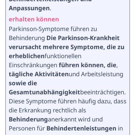
Anpassungen
.
erhalten können
Parkinson-Symptome führen zu
Behinderung
Die Parkinson-Krankheit
verursacht mehrere Symptome, die zu
erheblichen
funktionellen
Einschränkungen
führen können, die
,
tägliche Aktivitäten
und Arbeitsleistung
sowie die
Gesamtunabhängigkeit
beeinträchtigen.
Diese Symptome führen häufig dazu, dass
die Erkrankung rechtlich als
Behinderung
anerkannt wird und
Personen für
Behindertenleistungen
in