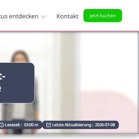
xus entdecken
Kontakt
Jetzt buchen
t-
e
Lesezeit :
03:00 m
Letzte Aktualisierung :
2026-07-08