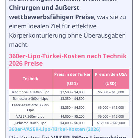
Chirurgen und äußerst
wettbewerbsfähigen Preise
, was sie zu
einem idealen Ziel für effektive
Körperkonturierung ohne Überausgaben
macht.
360er-Lipo-Türkei-Kosten nach Technik
2026 Preise
Preis in der Türkei
Preis in den USA
Technik
(USD)
(USD)
Traditionelle 360er-Lipo
$2,500 – $4,000
$6,000 – $15,000
Tumeszenz-360er-Lipo
$3,350 – $4,500
Laser-assistierte 360er-
$3,350 – $4,500
$5,000 – $15,000
Lipo
VASER 360er-Lipo
$4,000 – $5,200
$6,000 – $15,000
J-Plasma 360er-Lipo
$4,000 – $6,000
$12,000 – $18,000
360er-VASER-Lipo-Türkei-Kosten (2026)
Die Kosten für
VASER 360er-Liposuktion