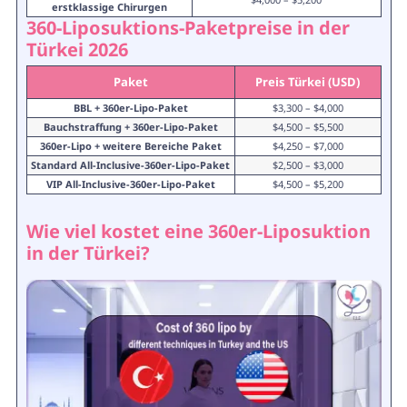
erstklassige Chirurgen
360-Liposuktions-Paketpreise in der
Türkei 2026
Paket
Preis Türkei (USD)
BBL + 360er-Lipo-Paket
$3,300 – $4,000
Bauchstraffung + 360er-Lipo-Paket
$4,500 – $5,500
360er-Lipo + weitere Bereiche Paket
$4,250 – $7,000
Standard All-Inclusive-360er-Lipo-Paket
$2,500 – $3,000
VIP All-Inclusive-360er-Lipo-Paket
$4,500 – $5,200
Wie viel kostet eine 360er-Liposuktion
in der Türkei?