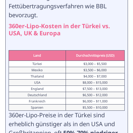
Fettübertragungsverfahren wie BBL
bevorzugt.
360er-Lipo-Kosten in der Türkei vs.
USA, UK & Europa
Land
Durchschnittspreis (USD)
Türkei
$3,000 – $5,500
Mexiko
$3,500 – $6,000
Thailand
$4,000 – $7,000
USA
$8,000 – $15,000
England
$7,500 – $13,000
Deutschland
$6,500 – $12,000
Frankreich
$6,000 – $11,000
Spanien
$5,500 – $10,000
360er-Lipo-Preise in der Türkei sind
erheblich günstiger als in den USA und
Großbritannien, oft
50%-70% niedriger