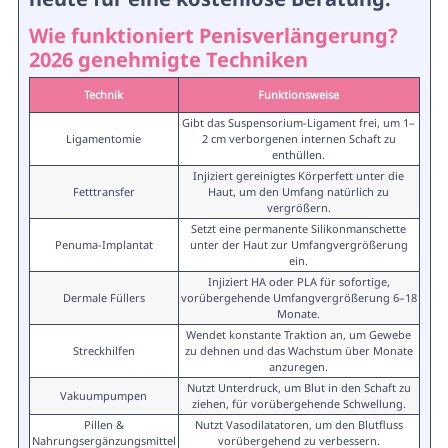
Wie funktioniert Penisverlängerung?
2026 genehmigte Techniken
Technik
Funktionsweise
Gibt das Suspensorium-Ligament frei, um 1–
Ligamentomie
2 cm verborgenen internen Schaft zu
enthüllen.
Injiziert gereinigtes Körperfett unter die
Fetttransfer
Haut, um den Umfang natürlich zu
vergrößern.
Setzt eine permanente Silikonmanschette
Penuma-Implantat
unter der Haut zur Umfangvergrößerung
ein.
Injiziert HA oder PLA für sofortige,
Dermale Füllers
vorübergehende Umfangvergrößerung 6–18
Monate.
Wendet konstante Traktion an, um Gewebe
Streckhilfen
zu dehnen und das Wachstum über Monate
anzuregen.
Nutzt Unterdruck, um Blut in den Schaft zu
Vakuumpumpen
ziehen, für vorübergehende Schwellung.
Pillen &
Nutzt Vasodilatatoren, um den Blutfluss
Nahrungsergänzungsmittel
vorübergehend zu verbessern.