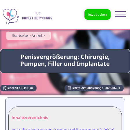
Jetzt buchen
Startseite >
Artikel >
Penisvergrößerung: Chirurgie,
Pumpen, Filler und Implantate
Lesezeit :
03:00 m
Letzte Aktualisierung :
2026-06-01
Inhaltsverzeichnis