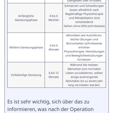
(Gehgestell oder Krücken)
Schmerzen und Schwellungen
lassen allmählich nach
Regelmäßige Physiotherapie
Anfängliche
4 bis 6
und Rehabilitation sind
Genesungsphase
Wochen
entscheidend
Gehen ohne Hilfe (schrittweise)
Aktivitäten wie Autofahren,
leichte Übungen und
Büroarbeiten (schrittweise)
3 bis 6
Mittlere Genesungsphase
erhöhen
Monate
Physiotherapie, Heimübungen
und Beweglichkeitsübungen
fortsetzen
Während die meisten
Menschen zum normalen
6 bis 12
Leben zurückkehren, sollten
Vollständige Genesung
Monate
einige anstrengende
Aktivitäten bis zu einem Jahr
lang vermieden werden.
Es ist sehr wichtig, sich über das zu
informieren, was nach der Operation