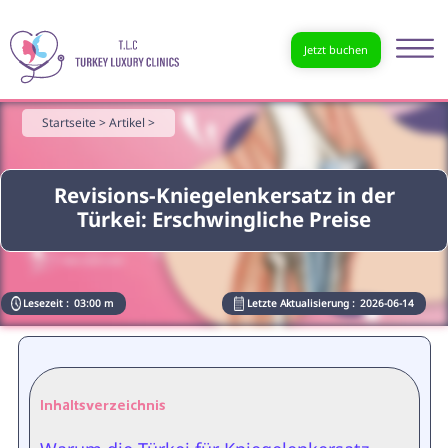
Jetzt buchen
Startseite >
Artikel >
Revisions-Kniegelenkersatz in der
Türkei: Erschwingliche Preise
Lesezeit :
03:00 m
Letzte Aktualisierung :
2026-06-14
Inhaltsverzeichnis