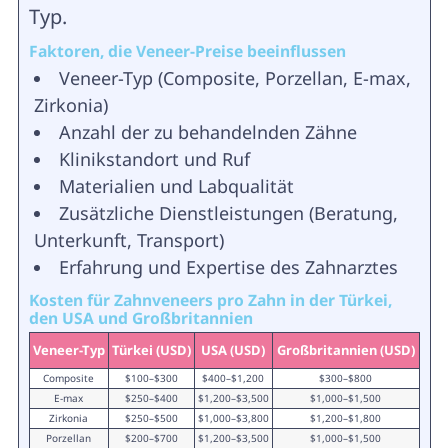
Typ.
Faktoren, die Veneer-Preise beeinflussen
Veneer-Typ (Composite, Porzellan, E-max,
Zirkonia)
Anzahl der zu behandelnden Zähne
Klinikstandort und Ruf
Materialien und Labqualität
Zusätzliche Dienstleistungen (Beratung,
Unterkunft, Transport)
Erfahrung und Expertise des Zahnarztes
Kosten für Zahnveneers pro Zahn in der Türkei,
den USA und Großbritannien
Veneer-Typ
Türkei (USD)
USA (USD)
Großbritannien (USD)
Composite
$100–$300
$400–$1,200
$300–$800
E-max
$250–$400
$1,200–$3,500
$1,000–$1,500
Zirkonia
$250–$500
$1,000–$3,800
$1,200–$1,800
Porzellan
$200–$700
$1,200–$3,500
$1,000–$1,500