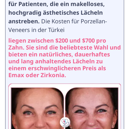
für Patienten, die ein makelloses,
hochgradig ästhetisches Lächeln
anstreben.
Die Kosten für Porzellan-
Veneers in der Türkei
liegen zwischen $200 und $700 pro
Zahn. Sie sind die beliebteste Wahl und
bieten ein natürliches, dauerhaftes
und lang anhaltendes Lächeln zu
einem erschwinglicheren Preis als
Emax oder Zirkonia.