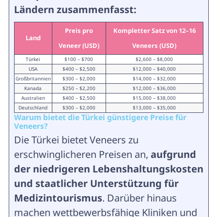
Ländern zusammenfasst:
Preis pro
Kompletter Satz von 12–16
Land
Veneer (USD)
Veneers (USD)
Türkei
$100 – $700
$2,600 – $8,000
USA
$400 – $2,500
$12,000 – $40,000
Großbritannien
$300 – $2,000
$14,000 – $32,000
Kanada
$250 – $2,200
$12,000 – $36,000
Australien
$400 – $2,500
$15,000 – $38,000
Deutschland
$300 – $2,000
$13,000 – $35,000
Warum bietet die Türkei günstigere Preise für
Veneers?
Die Türkei bietet Veneers zu
erschwinglicheren Preisen an,
aufgrund
der niedrigeren Lebenshaltungskosten
und staatlicher Unterstützung für
Medizintourismus
. Darüber hinaus
machen wettbewerbsfähige Kliniken und