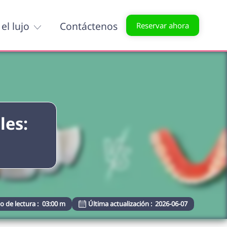
el lujo
Contáctenos
Reservar ahora
les:
 de lectura :
03:00 m
Última actualización :
2026-06-07