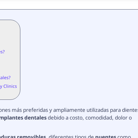
es?
ales?
y Clinics
iones más preferidas y ampliamente utilizadas para diente
implantes dentales
debido a costo, comodidad, dolor o
aduras removibles
, diferentes tipos de
puentes
como