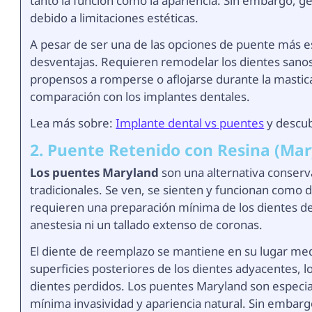
tanto la función como la apariencia. Sin embargo, 
debido a limitaciones estéticas.
A pesar de ser una de las opciones de puente más es
desventajas. Requieren remodelar los dientes sanos
propensos a romperse o aflojarse durante la mastic
comparación con los implantes dentales.
Lea más sobre:
Implante dental vs puentes
y descub
2. Puente Retenido con Resina (Mar
Los puentes Maryland
son una alternativa conserv
tradicionales. Se ven, se sienten y funcionan como d
requieren una preparación mínima de los dientes de 
anestesia ni un tallado extenso de coronas.
El diente de reemplazo se mantiene en su lugar med
superficies posteriores de los dientes adyacentes, l
dientes perdidos. Los puentes Maryland son especi
mínima invasividad y apariencia natural. Sin emba