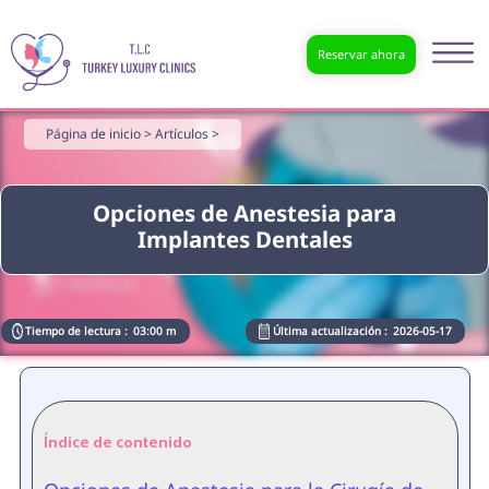
Reservar ahora
Página de inicio >
Artículos >
Opciones de Anestesia para
Implantes Dentales
Tiempo de lectura :
03:00 m
Última actualización :
2026-05-17
Índice de contenido