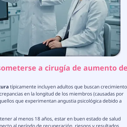
someterse a cirugía de aumento d
tura
típicamente incluyen adultos que buscan crecimient
screpancias en la longitud de los miembros (causadas por
quellos que experimentan angustia psicológica debido a
 tener al menos 18 años, estar en buen estado de salud
specto al período de recuperación, riesgos y resultados.