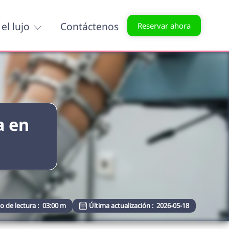
el lujo
Contáctenos
Reservar ahora
a en
 de lectura :
03:00 m
Última actualización :
2026-05-18