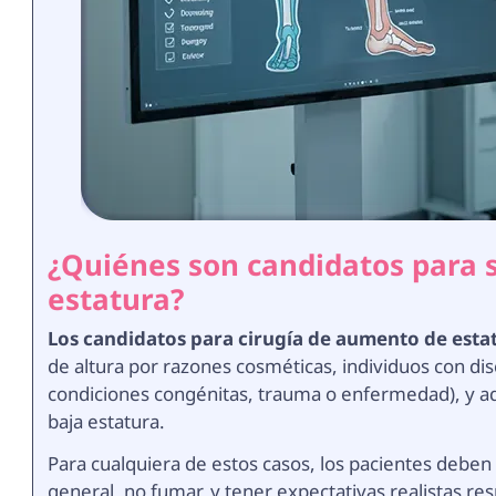
¿Quiénes son candidatos para 
estatura?
Los candidatos para cirugía de aumento de esta
de altura por razones cosméticas, individuos con di
condiciones congénitas, trauma o enfermedad), y a
baja estatura.
Para cualquiera de estos casos, los pacientes deben
general, no fumar, y tener expectativas realistas re