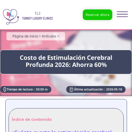
Reservar ahora
Página de inicio >
Artículos >
Costo de Estimulación Cerebral
Profunda 2026: Ahorra 60%
Tiempo de lectura :
03:00 m
Última actualización :
2026-05-18
Índice de contenido