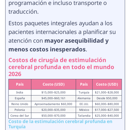
programación e incluso transporte o
traducción.
Estos paquetes integrales ayudan a los
pacientes internacionales a planificar su
atención con
mayor asequibilidad y
menos costos inesperados
.
Costos de cirugía de estimulación
cerebral profunda en todo el mundo
2026
País
Costo (USD)
País
Costo (USD)
India
$15,000–$25,000
Turquía
$21,000–$28,000
España
$45,000–$60,161
Alemania
Desde $50,000
Reino Unido
Aproximadamente $60,000
EE.UU.
$60,000–$80,000
Polonia
$20,000–$35,000
México
$17,000–$27,500
Corea del Sur
$50,000–$70,000
Tailandia
$25,000–$40,000
Costo de la estimulación cerebral profunda en
Turquía