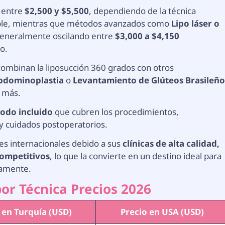
a entre
$2,500 y $5,500
, dependiendo de la técnica
quible, mientras que métodos avanzados como
Lipo láser o
generalmente oscilando entre
$3,000 a $4,150
no.
combinan la liposucción 360 grados con otros
bdominoplastia
o
Levantamiento de Glúteos Brasileñ
 más.
odo incluido
que cubren los procedimientos,
 y cuidados postoperatorios.
tes internacionales debido a sus
clínicas de alta calidad,
competitivos
, lo que la convierte en un destino ideal para
vamente.
por Técnica Precios 2026
 en Turquía (USD)
Precio en USA (USD)