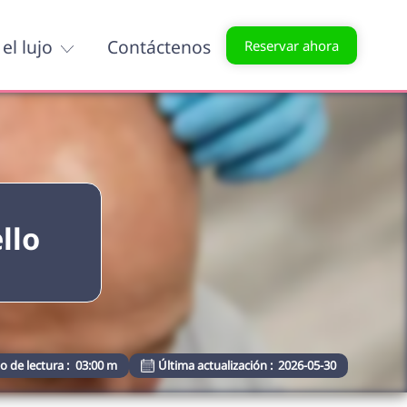
el lujo
Contáctenos
Reservar ahora
llo
 de lectura :
03:00 m
Última actualización :
2026-05-30