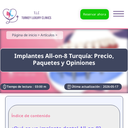
Reservar ahora
Página de inicio >
Artículos >
Implantes All-on-8 Turquía: Precio,
Paquetes y Opiniones
Tiempo de lectura :
03:00 m
Última actualización :
2026-05-17
Índice de contenido