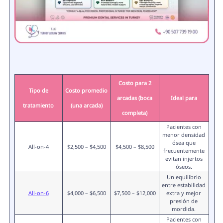
Costo para 2
Tipo de
Costo promedio
arcadas (boca
Ideal para
tratamiento
(una arcada)
completa)
Pacientes con
menor densidad
ósea que
All-on-4
$2,500 – $4,500
$4,500 – $8,500
frecuentemente
evitan injertos
óseos.
Un equilibrio
entre estabilidad
All-on-6
$4,000 – $6,500
$7,500 – $12,000
extra y mejor
presión de
mordida.
Pacientes con