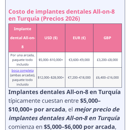
Costo de implantes dentales All-on-8
en Turquía (Precios 2026)
Implante
dental All-on-
USD ($)
EUR (€)
GBP
8
Por una arcada,
paquete todo
$5,000–$10,000+
€3,600–€9,000
£3,200–£8,000
incluido
boca completa
(ambas arcadas),
$12,000–$28,000+
€7,200–€18,000
£6,400–£16,000
paquete todo
incluido
Implantes dentales All-on-8 en Turquía
típicamente cuestan entre
$5,000–
$10,000+ por arcada
, el
mejor precio de
implantes dentales All-on-8 en Turquía
comienza en
$5,000–$6,000 por arcada
,