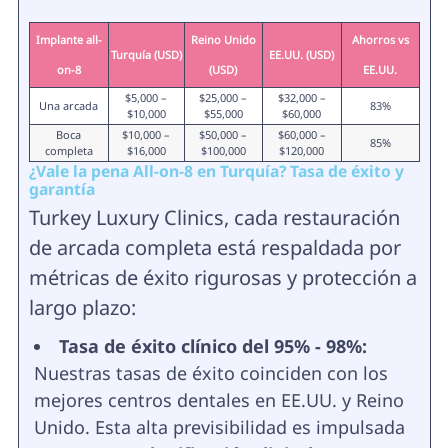
Implante all-
Reino Unido
Ahorros vs
Turquía (USD)
EE.UU. (USD)
on-8
(USD)
EE.UU.
$5,000 –
$25,000 –
$32,000 –
Una arcada
83%
$10,000
$55,000
$60,000
Boca
$10,000 –
$50,000 –
$60,000 –
85%
completa
$16,000
$100,000
$120,000
¿Vale la pena All-on-8 en Turquía? Tasa de éxito y
garantía
Turkey Luxury Clinics, cada restauración
de arcada completa está respaldada por
métricas de éxito rigurosas y protección a
largo plazo:
Tasa de éxito clínico del 95% - 98%:
Nuestras tasas de éxito coinciden con los
mejores centros dentales en EE.UU. y Reino
Unido. Esta alta previsibilidad es impulsada