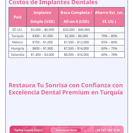
Costos de Implantes Dentales
Implante
Boca Completa /
Ahorro Est. (vs.
País
Simple (USD)
All-on-4 (USD)
EE.UU.)
EE.UU.
$3,000 – $6,000
$20,000 – $40,000
–
Turquía
$300 – $1,000
$2,000 – $6,000
70% – 85%
México
$750 – $1,000
$7,500 – $12,000
65% – 80%
Hungría
$800 – $1,900
$7,500 – $14,000
60% – 75%
Tailandia
$1,400 – $3,000
$8,000 – $16,000
60% – 78%
Restaura Tu Sonrisa con Confianza con
Excelencia Dental Premium en Turquía