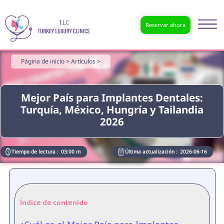
Reservar ahora
Página de inicio >
Artículos >
Mejor País para Implantes Dentales:
Turquía, México, Hungría y Tailandia
2026
Tiempo de lectura :
03:00 m
Última actualización :
2026-06-16
Índice de contenido