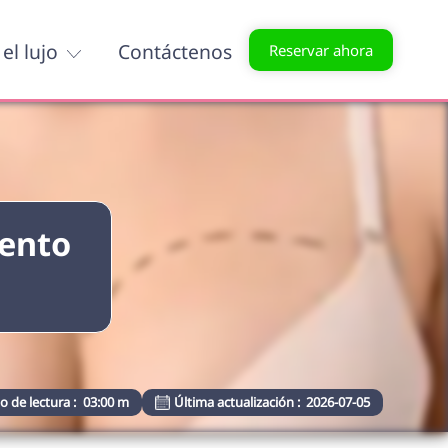
el lujo
Contáctenos
Reservar ahora
iento
 de lectura :
03:00 m
Última actualización :
2026-07-05