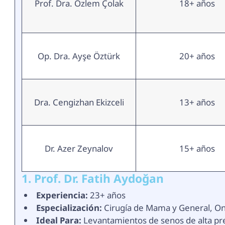
Prof. Dra. Özlem Çolak
18+ años
Op. Dra. Ayşe Öztürk
20+ años
Dra. Cengizhan Ekizceli
13+ años
Dr. Azer Zeynalov
15+ años
1. Prof. Dr. Fatih Aydoğan
Experiencia:
23+ años
Especialización:
Cirugía de Mama y General, O
Ideal Para:
Levantamientos de senos de alta pre