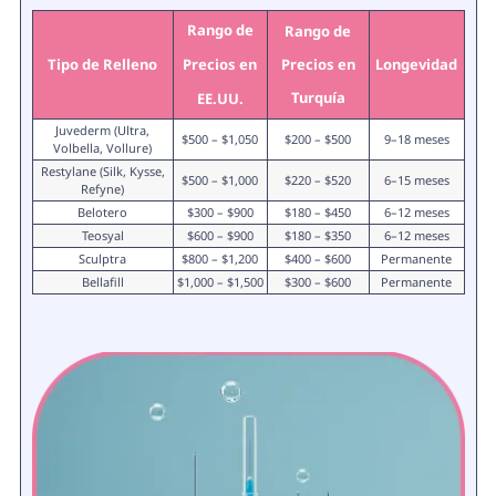
Rango de
Rango de
Tipo de Relleno
Precios en
Precios en
Longevidad
Turquía
EE.UU.
Juvederm (Ultra,
$500 – $1,050
$200 – $500
9–18 meses
Volbella, Vollure)
Restylane (Silk, Kysse,
$500 – $1,000
$220 – $520
6–15 meses
Refyne)
Belotero
$300 – $900
$180 – $450
6–12 meses
Teosyal
$600 – $900
$180 – $350
6–12 meses
Sculptra
$800 – $1,200
$400 – $600
Permanente
Bellafill
$1,000 – $1,500
$300 – $600
Permanente