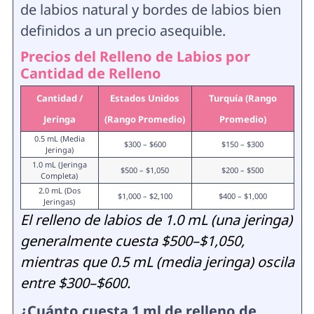
de labios natural y bordes de labios bien
definidos a un precio asequible.
Precios del Relleno de Labios por
Cantidad de Relleno
Cantidad /
Estados Unidos
Turquía (Rango
Jeringa
(Rango Promedio)
Promedio)
0.5 mL (Media
$300 – $600
$150 – $300
Jeringa)
1.0 mL (Jeringa
$500 – $1,050
$200 – $500
Completa)
2.0 mL (Dos
$1,000 – $2,100
$400 – $1,000
Jeringas)
El relleno de labios de 1.0 mL (una jeringa)
generalmente cuesta $500–$1,050,
mientras que 0.5 mL (media jeringa) oscila
entre $300–$600.
¿Cuánto cuesta 1 ml de relleno de