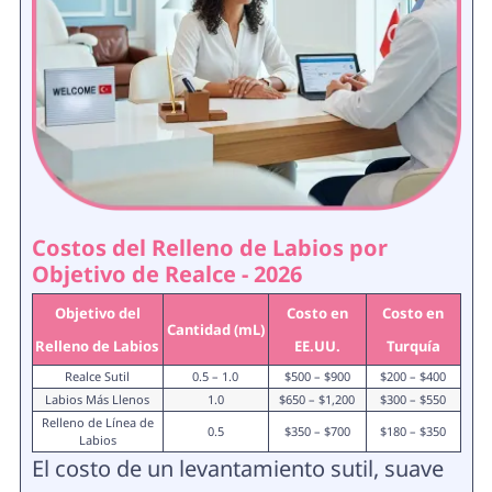
Costos del Relleno de Labios por
Objetivo de Realce - 2026
Objetivo del
Costo en
Costo en
Cantidad (mL)
Relleno de Labios
EE.UU.
Turquía
Realce Sutil
0.5 – 1.0
$500 – $900
$200 – $400
Labios Más Llenos
1.0
$650 – $1,200
$300 – $550
Relleno de Línea de
0.5
$350 – $700
$180 – $350
Labios
El costo de un levantamiento sutil, suave