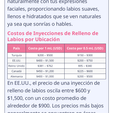
naturalmente con tus expresiones
faciales, proporcionando labios suaves,
llenos e hidratados que se ven naturales
ya sea que sonrías o hables.
Costos de Inyecciones de Relleno de
Labios por Ubicación
País
Costo por 1 mL (USD)
Costo por 0.5 mL (USD)
Turquía
$200 – $500
$150 – $300
EE.UU.
$400 – $1,500
$200 – $750
Reino Unido
$381 – $762
$95 – $340
Canadá
$450 – $1,200
$225 – $600
Alemania
$400 – $1,000
$200 – $500
En EE.UU., el precio de una inyección de
relleno de labios oscila entre $600 y
$1,500, con un costo promedio de
alrededor de $900. Los precios más bajos