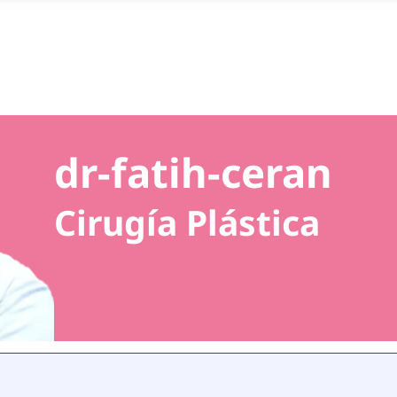
dr-fatih-ceran
Cirugía Plástica