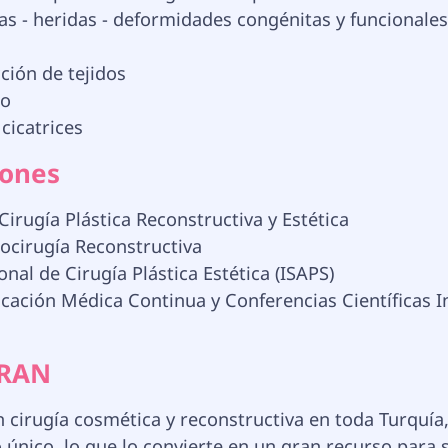
s - heridas - deformidades congénitas y funcionales
ción de tejidos
co
cicatrices
iones
irugía Plástica Reconstructiva y Estética
ocirugía Reconstructiva
al de Cirugía Plástica Estética (ISAPS)
cación Médica Continua y Conferencias Científicas I
ERAN
 en cirugía cosmética y reconstructiva en toda Turquí
nico, lo que lo convierte en un gran recurso para su