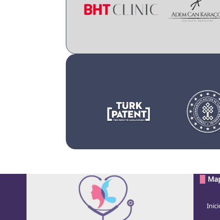
Map
Inici