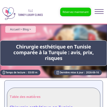
Réservez maintenant
Accueil >
Blog >
Chirurgie esthétique en Tunisie
comparée à la Turquie : avis, prix,
risques
Temps de lecture :
03:00 m
Dernière mise à jour :
2026-06-16
Table des matières