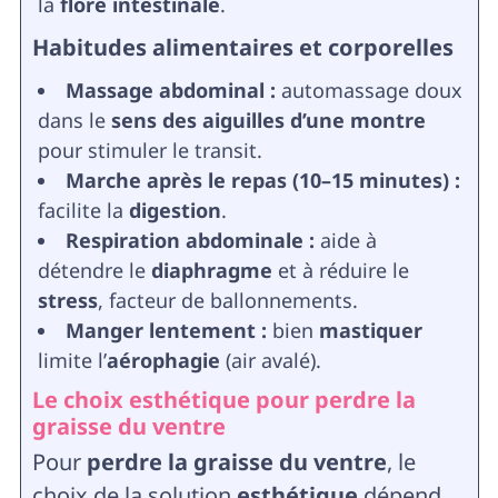
la
flore intestinale
.
Habitudes alimentaires et corporelles
Massage abdominal :
automassage doux
dans le
sens des aiguilles d’une montre
pour stimuler le transit.
Marche après le repas (10–15 minutes) :
facilite la
digestion
.
Respiration abdominale :
aide à
détendre le
diaphragme
et à réduire le
stress
, facteur de ballonnements.
Manger lentement :
bien
mastiquer
limite l’
aérophagie
(air avalé).
Le choix esthétique pour perdre la
graisse du ventre
Pour
perdre la graisse du ventre
, le
choix de la solution
esthétique
dépend