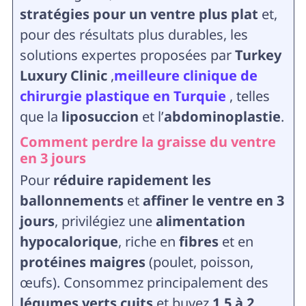
stratégies pour un ventre plus plat
et,
pour des résultats plus durables, les
solutions expertes proposées par
Turkey
Luxury Clinic
,
meilleure clinique de
chirurgie plastique en Turquie
, telles
que la
liposuccion
et l’
abdominoplastie
.
Comment perdre la graisse du ventre
en 3 jours
Pour
réduire rapidement les
ballonnements
et
affiner le ventre en 3
jours
, privilégiez une
alimentation
hypocalorique
, riche en
fibres
et en
protéines maigres
(poulet, poisson,
œufs). Consommez principalement des
légumes verts cuits
et buvez
1,5 à 2