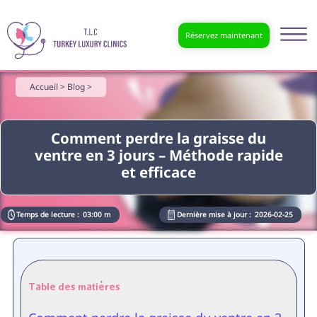
Réservez maintenant
Accueil >
Blog >
Comment perdre la graisse du
ventre en 3 jours – Méthode rapide
et efficace
Temps de lecture :
03:00 m
Dernière mise à jour :
2026-02-25
Table des matières