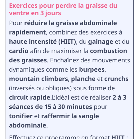
Exercices pour perdre la graisse du
ventre en 3 jours
Pour
réduire la graisse abdominale
rapidement
, combinez des exercices à
haute intensité (HIIT)
, du
gainage
et du
cardio
afin de maximiser la
combustion
des graisses
. Enchaînez des mouvements
dynamiques comme les
burpees
,
mountain climbers
,
planche
et
crunchs
(inversés ou obliques) sous forme de
circuit rapide
.L’idéal est de réaliser
2 à 3
séances de 15 à 30 minutes
pour
tonifier
et
raffermir la sangle
abdominale
.
Effectuez ce programme en format
HIIT
: