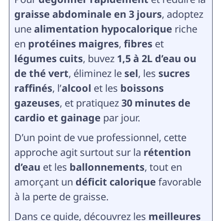
graisse abdominale en 3 jours
, adoptez
une
alimentation hypocalorique
riche
en
protéines maigres
,
fibres
et
légumes cuits
, buvez
1,5 à 2L d’eau ou
de thé vert
, éliminez le
sel
, les
sucres
raffinés
, l’
alcool
et les
boissons
gazeuses
, et pratiquez
30 minutes de
cardio et gainage
par jour.
D’un point de vue professionnel, cette
approche agit surtout sur la
rétention
d’eau
et les
ballonnements
, tout en
amorçant un
déficit calorique
favorable
à la perte de graisse.
Dans ce guide, découvrez les
meilleures