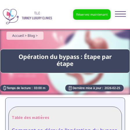
Réservez maintenant
Accueil >
Blog >
Opération du bypass : Étape par
étape
Temps de lecture :
03:00 m
Dernière mise à jour :
2026-02-25
Table des matières