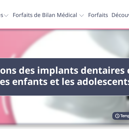
es
Forfaits de Bilan Médical
Forfaits
Découv
sons des implants dentaires 
les enfants et les adolescent
Temp