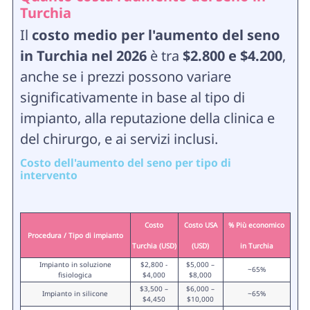
Turchia
Il
costo medio per l'aumento del seno
in Turchia nel 2026
è tra
$2.800 e $4.200
,
anche se i prezzi possono variare
significativamente in base al tipo di
impianto, alla reputazione della clinica e
del chirurgo, e ai servizi inclusi.
Costo dell'aumento del seno per tipo di
intervento
Costo
Costo USA
% Più economico
Procedura / Tipo di impianto
Turchia (USD)
(USD)
in Turchia
Impianto in soluzione
$2,800 -
$5,000 –
~65%
fisiologica
$4,000
$8,000
$3,500 –
$6,000 –
Impianto in silicone
~65%
$4,450
$10,000