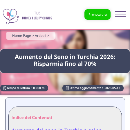
Prenota ora
Home Page >
Articoli >
Aumento del Seno in Turchia 2026:
Risparmia fino al 70%
Tempo di lettura :
03:00 m
Ultimo aggiornamento :
2026-05-17
Indice dei Contenuti