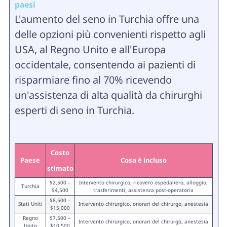
paesi
L'aumento del seno in Turchia offre una
delle opzioni più convenienti rispetto agli
USA, al Regno Unito e all'Europa
occidentale, consentendo ai pazienti di
risparmiare fino al 70% ricevendo
un'assistenza di alta qualità da chirurghi
esperti di seno in Turchia.
Costo
Paese
Cosa è incluso
stimato
$2,500 –
Intervento chirurgico, ricovero ospedaliero, alloggio,
Turchia
$4,500
trasferimenti, assistenza post-operatoria
$8,500 –
Stati Uniti
Intervento chirurgico, onorari del chirurgo, anestesia
$15,000
Regno
$7,500 –
Intervento chirurgico, onorari del chirurgo, anestesia
Unito
$10,500