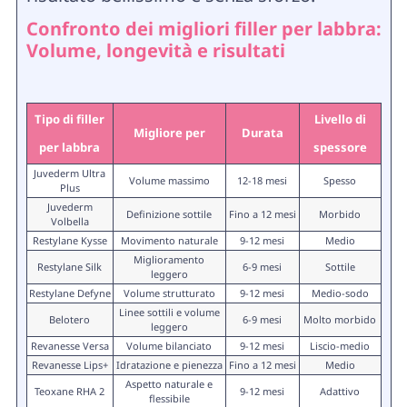
Confronto dei migliori filler per labbra:
Volume, longevità e risultati
Tipo di filler
Livello di
Migliore per
Durata
per labbra
spessore
Juvederm Ultra
Volume massimo
12-18 mesi
Spesso
Plus
Juvederm
Definizione sottile
Fino a 12 mesi
Morbido
Volbella
Restylane Kysse
Movimento naturale
9-12 mesi
Medio
Miglioramento
Restylane Silk
6-9 mesi
Sottile
leggero
Restylane Defyne
Volume strutturato
9-12 mesi
Medio-sodo
Linee sottili e volume
Belotero
6-9 mesi
Molto morbido
leggero
Revanesse Versa
Volume bilanciato
9-12 mesi
Liscio-medio
Revanesse Lips+
Idratazione e pienezza
Fino a 12 mesi
Medio
Aspetto naturale e
Teoxane RHA 2
9-12 mesi
Adattivo
flessibile