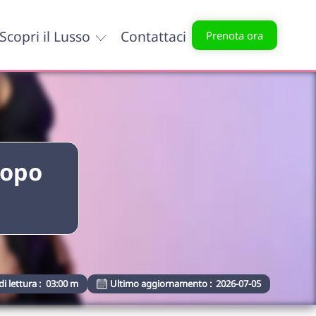
Scopri il Lusso
Contattaci
Prenota ora
Dopo
i lettura :
03:00 m
Ultimo aggiornamento :
2026-07-05