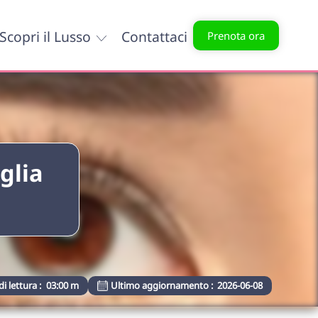
Scopri il Lusso
Contattaci
Prenota ora
glia
i lettura :
03:00 m
Ultimo aggiornamento :
2026-06-08