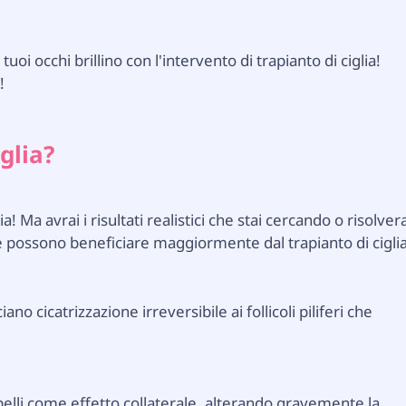
uoi occhi brillino con l'intervento di trapianto di ciglia!
!
glia?
 Ma avrai i risultati realistici che stai cercando o risolver
e possono beneficiare maggiormente dal trapianto di ciglia
iano cicatrizzazione irreversibile ai follicoli piliferi che
apelli come effetto collaterale, alterando gravemente la