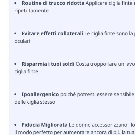
Routine di trucco ridotta
Applicare ciglia finte
ripetutamente
Evitare effetti collaterali
Le ciglia finte sono la
oculari
Risparmia i tuoi soldi
Costa troppo fare un lav
ciglia finte
Ipoallergenico
poiché potresti essere sensibile a
delle ciglia stesso
Fiducia Migliorata
Le donne accessorizzano i lor
il modo perfetto per aumentare ancora di più la tua 