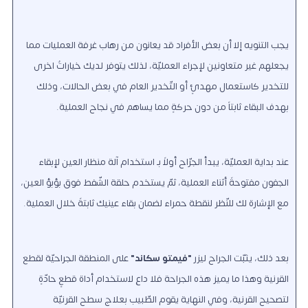
يجب التنويه إلا أن بعض الأفراد قد يعانون من رهاب غرفة العمليات مما
يجعلهم غير متعاونين لإجراء العمليّة، لذلك يتوفر لديك خياراتٌ اخرى
للتخدير كاستعمال مهدئٍ أو التّخدير العام في بعض الحالات، وذلك
بهدف البقاء ثابتاً من دون حركةٍ مما يساهم في نجاح العملية.
عند بداية العمليّة، يبدأ الجرّاح أولاً بـ استخدام آلة منظار العين لإبقاء
الجفون مفتوحةً أثناء العملية، ثمّ يستخدم حلقة الشّفط فوق بؤبؤ العين،
مع الإشارة لك للنّظر لنقطة حمراء لضمان بقاء عينيك ثابتةً خلال العملية.
بعد ذلك، يثبّت الجراح ليزر
"فيمتو سكاند"
على المنطقة الجراحيّة لقطع
القرنية وهذا ما يميز هذه الجراحة فلا داعٍ لاستخدام أداة قطعٍ حادّةٍ
لتصحيح القرنية، وفي النهاية يقوم الطّبيب بعلاج سطح القرنيّة