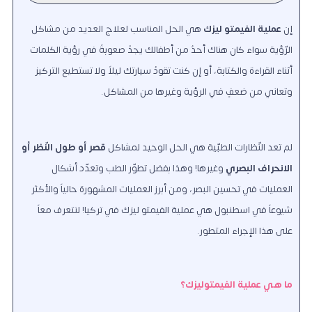
إن
عملية الفيمتو ليزك
هي الحل المناسب لعلاج العديد من مشاكل
الرّؤية سواء كان هناك أحدٌ من أطفالك يجدُ صعوبةً في رؤية الكلمات
أثناء القراءة والكتابة، أو إن كنت تقودُ سيارتك ليلاً ولا تستطيع التركيز
وتعاني من ضعفٍ في الرؤية وغيرها من المشاكل.
لم تعد النّظارات الطبّية هي الحل الوحيد لمشاكل
قصر أو طول النّظر أو
الانحراف البصري
وغيرها! وهذا بفضل تطوّر الطب وتعدّد أشكال
العمليات في تحسين البصر، ومن أبرز العمليات المشهورة حالياً والأكثر
شيوعاً في اسطنبول هي عملية الفيمتو ليزك في تركيا! لنتعرف معاً
على هذا الإجراء المتطور.
ما هي عملية الفيمتوليزك؟