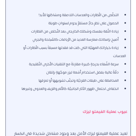
التخلّص من النّظارات والعدسات اللاصقة ومشاكلها للأبد!
الحصول على نظرٍ حادٍّ مستقرٍّ يدوم لسنواتٍ طويلة
زيادة الثّقة بنفسك وشكلك الخارجي بعد التّخلص من النظارات
أصبح بإمكانك ممارسة العديد من الرّياضات كالسّباحة والجري
زيادة خياراتك المهنيّة التي كنت قد فقدتها مسبقاً بسبب النّظارات أو
العدسات
سرعة الشّفاء بدرجةٍ كبيرة مقارنةً مع التقنيات الأخرى التّقليدية
دقّةٌ عالية بفضل استخدام أشعة ليزر موجّهةٍ بإتقان
المحافظة على طبقات القرنيّة وتجنّب تشويهها أو تمزقها
انخفاض احتمال ظهور الآثار الجانبيّة كالألم والنزيف والعدوى وغيرها
عيوب عملية الفيمتو ليزك
تعيد عملية الفيمتو ليزك الأمل بعد وجود مشاكل شديدة في انكسار