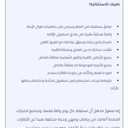
كلينك الاستثنائية!
مرافقٌ يستقبلك في المطار ويحرص على رفاهيتك طوال الرّحلة
إقامةٌ فندقيّةٌ ممّيزة في فنادق اسطنبول الرّائعة
مترجمٌ يتابع رحلتك ويسهّل تواصلك مع الفريق الطّبي
تنقّلات مجانيّة ما بين الفندق ومنشآتنا الطّبية
جميع التّحاليل الطّبية والصّور الشّعاعية مغطّاةٌ بالكامل
جميع الأدوية الموصوفة لك مغطّاةٌ بالكامل
العودة للمطار والتّأكد من ركوبك الطّائرة بسلام
بالإضافة لرحلات استجمامٍ ضمن اسطنبول الخلّابة واكتشاف جمالها
الأخّاذ!
إنه لشعورٌ مذهلٌ أن تستيقظ كلّ يومٍ واثقاً بنفسك وبجميع الخيارات
المتاحة أمامك من رياضاتٍ ومهنٍ وحياةٍ مختلفة بعيداً عن النّظارات
والعدسات الطّبية! تستحقّ الأفضل وهو ما ستجده حتماً لدينا.