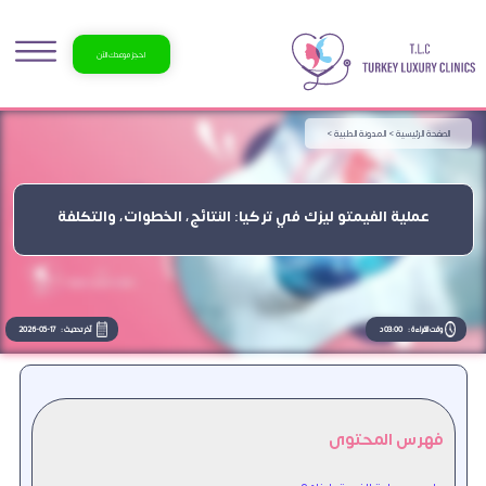
احجز موعدك الآن
الصفحة الرئيسية >
المدونة الطبية >
عملية الفيمتو ليزك في تركيا: النتائج، الخطوات، والتكلفة
وقت القراءة :
03:00 د
آخر تحديث :
2026-05-17
فهرس المحتوى