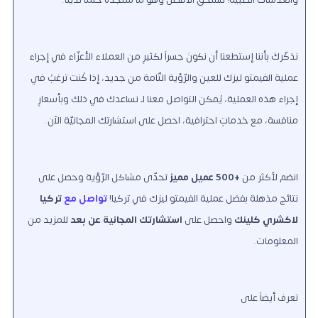
نذكّركَ بأننا إستطعنا أن نكونَ جسراً لكثيرٍ من العملاء الأعزّاء في إجراء
عملية الفيمتو ليزك للعين والرّؤية التّامة من جديد، إذا كُنت ترغبُ في
إجراء هذه العملية، يُمكن التواصل معنا لـ نساعدك في ذلك وبأسعارٍ
منافسة، مع خدماتٍ احترافية، احصل على استشارتك المجانيّة الآن.
انضم لأكثر من
+500 عميل مميز
تحدّى مشاكل الرّؤية وحصل على
نتائج مذهلة بفضل عملية الفيمتو ليزك في تركيا!
تواصل مع
تركيا
لاكشري كلينك
واحصل على
استشارتك المجانية عن بعد
للمزيد من
المعلومات.
تعرف أيضاً على