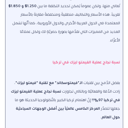
تُعاني منها، ولكن عموماً يُمكن تحديد التكلفة ما بين
1.250$ و 1.850$
تقريباً، هذه الأسعار والتكاليف منطقيةٌ ومنخفضةٌ مقارنةً بالأسعار
المعتمدة في الدول العربية الأُخرى والدول الأوروبية، كما أنّها تشمل
العديد من المميزات التي نقدّمها بصورةٍ حصريّةٍ لك ولكل عملائنا
الأعزّاء.
نسبة نجاح عملية الفيمتو ليزك في تركيا
بفضل الدّمج بين تقنيات
الـ"فيمتوسكاند" مع تقنية "فيمتو ليزك"
،
زادت الدّقة والفعاليّة وبالتالي تجاوزت
نسبة نجاح عملية الفيمتو ليزك
في تركيا 97%!!
إنّ اهتمام تركيا الكبير بالتّكنولوجيا الحديثة هو ما
جعلها تتصدّر
المركز الخامس عالميّاً بين أفضل الوجهات السياحيّة
حول العالم.