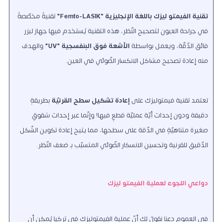
تقنية الفيمتو ليزك باللغة الإنجليزية "Femto-LASIK"
تقنيةٌ مخصّصةٌ
في جراحة العيون لتصحيح النّظر، هذه التقنية يُستخدم فيها جهاز ليزر
فائق الدّقّة، ويعمل بواسطة
الأشعة فوق البنفسجية "UV"
والهدف
منه إعادة تصحيح مشاكل الانكسار الضّوئي في العين.
تعتمد تقنية فيمتوليزك على
إعادة تشكيل سطح القرنيّة
بطريقةٍ
دقيقة ودون إحداث أيّة عمليّة قطعٍ فيها! وإنّما عبر إحداث شقوقٍ
صغيرة متناهيّةٍ في الدّقة على سطحها، مما يتيح إعادة تكوين الشّكل
الدّقيق للقرنية وتحسين الانسكار الضّوئي المتسبّب بـ ضعف النّظر.
دواعي اللجوء لعملية الفيمتو ليزك
في العموم دعنا نقولُ لك أنّ عملية الفيمتوليزك في تركيا يُمكن أن