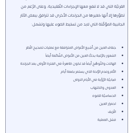
القرنيّة التي قد لا تنفع معها الإجراءات التّقليدية، وعلى الرّغم من
تطوّرها إلا أنها كغيرها من الجراحات الأخرى قد تترافق ببعض الآثار
الجانبية المؤقّتة التي لابد من تسليط الضوء عليها وتشمل:
جفاف العين من أشيع الأعراض المترافقة مع عمليات تصحيح النّظر
الشعور بالرّغبة بحكّ العين من الأعراض الشّائعة أيضاً
الهالات والتّوهّج أيضاً قد تكون ظاهرةً في الفترة الأولى بعد الجراحة
الألم وعدم الرّاحة الذي يستمر بضعة أيام
ضبابيّة الرّؤية في الأيام الاولى
العدوى والالتهاب
الحساسيّة للضوء
احمرار العين
النّزيف
فشل العملية