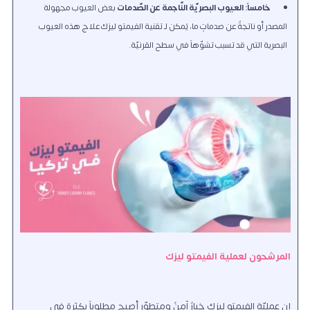
خامساً: العيوب البصريّة النّاجمة عن الصّدمات
بعض العيوب مجهولة
المصدر أو ناتجةٌ عن صدماتٍ ما، يُمكن لـ تقنية الفيمتو ليزك علاج هذه العيوب
البصرية التي قد تسبب تشوّهاً في سطح القرنيّة.
المرشحون لعملية الفيمتو ليزك
إن عمليّة الفيمتو ليزك خيارٌ آمنٌ ومتطوّر أصبح مطلوباً بكثرة في