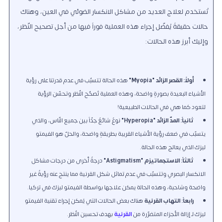
تُستخدم لعلاج العديد من مشاكل الانكسار الضوئي في العين، وهناك
حالات حقيقةً يُفضّل إجراء هذه العملية فوراً فيها من أجل تصحيح النّظر،
وإليك أبرز هذه الحالات:
أولاً: القصر الزائد "Myopia"
هذه الحالة تتسبّب في عدم قدرتنا على رؤية
الأشياء البعيدة بصورةٍ واضحة، وهذه العملية تُصحّح النّظر وتحسّن الرؤية
لتعود كما هي في الحالات الطبيعية!
ثانياً: المدّ الزائد "Hyperopia"
نوعٌ شائعٌ جدّاً بين جميع النّاس، والذي
يتسبّب في ضعف رؤية الأشياء القريبة بطريقةٍ واضحة، والحلّ هو الفيمتو
ليزك الذي يعالج هذه الحالة.
ثالثاً: الاستجماتيزم "Astigmatism"
درجةٌ أخرى من درجات مشاكل
الانكسار البصري وتتسبّب في عدم تماثل شكل القرنية مما ينتج عنه رؤيةٌ غير
واضحة وشاحبة، وهذه الحالة يمكن علاجها بواسطة الفيمتو ليزك في تركيا.
رابعاً: التهاب القرنية
هناك بعض الحالات التي يُمكن إجراء تقنية الفيمتو
ليزك لـ إزالة الأجزاء المتضرّرة من
القرنية
بهدف تحسين النّظر.