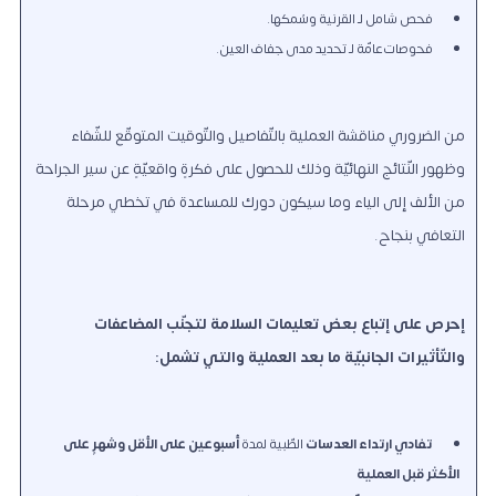
فحص شامل لـ القرنية وسُمكها.
فحوصات عامّة لـ تحديد مدى جفاف العين.
من الضروري مناقشة العملية بالتّفاصيل والتّوقيت المتوقّع للشّفاء
وظهور النّتائج النهائيّة وذلك للحصول على فكرةٍ واقعيّةٍ عن سير الجراحة
من الألف إلى الياء وما سيكون دورك للمساعدة في تخطي مرحلة
التعافي بنجاح.
إحرص على إتباع بعض تعليمات السلامة لتجنّب المضاعفات
والتّأثيرات الجانبيّة ما بعد العملية والتي تشمل:
تفادي ارتداء العدسات
الطّبية لمدة
أسبوعين على الأقل وشهرٍ على
الأكثر قبل العملية