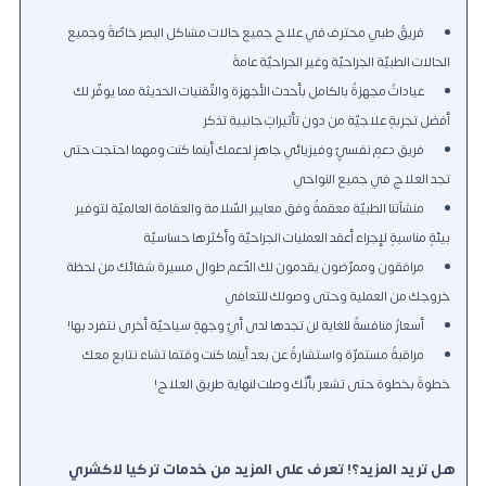
فريقٌ طبيٌّ محترف في علاج جميع حالات مشاكل البصر خاصّةً وجميع
الحالات الطبيّة الجراحيّة وغير الجراحيّة عامةً
عياداتٌ مجهزةٌ بالكامل بأحدث الأجهزة والتّقنيات الحديثة مما يوفّر لك
أفضل تجربةٍ علاجيّة من دون تأثيراتٍ جانبية تذكر
فريق دعمٍ نفسيٍّ وفيزيائي جاهزٍ لدعمك أينما كنت ومهما احتجت حتى
تجد العلاج في جميع النواحي
منشآتنا الطبيّة معقمةٌ وفق معايير السّلامة والعقامة العالميّة لتوفير
بيئةٍ مناسبةٍ لإجراء أعقد العمليات الجراحيّة وأكثرها حساسيّة
مرافقون وممرّضون يقدمون لك الدّعم طوال مسيرة شفائك من لحظة
خروجك من العملية وحتى وصولك للتعافي
أسعارٌ منافسةٌ للغاية لن تجدها لدى أيّ وجهةٍ سياحيّة أخرى نتفرد بها!
مراقبةٌ مستمرّة واستشارةٌ عن بعد أينما كنت وقتما تشاء نتابع معك
خطوةً بخطوة حتى تشعر بأنّك وصلت لنهاية طريق العلاج!
هل تريد المزيد؟! تعرف على المزيد من خدمات تركيا لاكشري