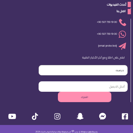
أحدث الفيديوات
 اتصل بنا 
+90 507 739 19 00
+90 507 739 19 00
[email protected]
ابقى على اطلاع مع آخر الأخبار الطبية
اختر العيادة
اشترك
جميع الحقوق محفوظة ©. بحب 💜 من مجموعة عيادات تركيا لاكشري كلينك 2026