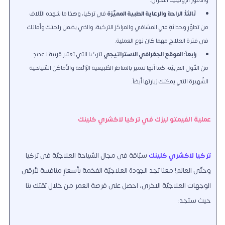
ثالثاً: الراحة والرعاية الطبية المميّزة
في تركيا، وهذا ما شهده الآلاف
من تطوّرٍ وحداثةٍ في المشافي والمراكز التركية، والذي يضمن راحتك وأمانك
في فترة العلاج مهما كان نوع العملية.
رابعاً: الموقع الجغرافي الاستراتيجي
لتركيا التي تعتبر قريبة لـ عديدٍ
من الدّول العربيّة، كما أنها تتميز بالمناظر الطّبيعية الرّائعة والأماكن السّياحية
الشّهيرة التي يمكنك زيارتها أيضاً.
عملية الفيمتو ليزك في تركيا لاكشري كلينك
تركيا لاكشري كلينك
سبّاقة في مجال السّياحة العلاجيّة في تركيا
وحتّى العالم! معنا تجد الجودة العلاجيّة الفخمة بأسعارٍ منافسة لأرقى
الوجهات العلاجيّة الاخرى، احصل على فرصة العمر من خلال ثقتك بنا
حيث ستجد: