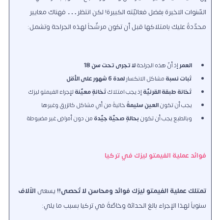
السّنوات الاخيرة بفضل فعاليّته الكبيرة! لكن انتظر… فهناك معايير
محدّدةٌ عليك بامتلاكها قبل أن تكون مرشّحاً لهذه الجراحة وتشمل:
العمر
إذ أنّ هذه الجراحة
لا تجرى تحت سن 18
ثبات نسبة
مشاكل الانكسار
لمدة 6 شهور على الأقل
ثخانة طبقة القرنيّة
إذ يجب امتلاك
ثخانةٍ معيّنة
لإجراء الفيمتو ليزك
يجب أن تكون
العين سليمةً
خاليةً من أي مشاكل كالزرق وغيرها
وبالطبع يجب أن تكون
بحالةٍ صحيّة جيّدة
من دون أمراضٍ غير مضبوطة
فوائد عملية الفيمتو ليزك في تركيا
تمتلك عملية الفيمتو ليزك فوائد ومحاسن لا تُحصى!!
يسعى
الآلاف
سنوياً لهذا الإجراء بالغ الحداثة وخاصّةً في تركيا بسبب ما يلي: