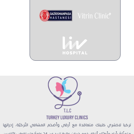
تركيا لاكشري كلينك متعاقدة مع أرقى وأضخم المشافي التّركيّة، إدراتها
متمثّلةً بأيادٍ وأطبّاء أتراك ذوو خبرات عالية تزيد عن 24 عاماً! وتستقطب الرّاغبين