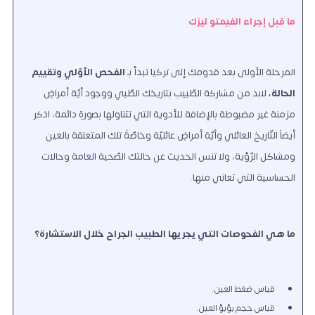
ما قبل إجراء الفيمتو ليزك
المرحلة الأولى بعد قدومك إلى تركيا تبدأ بـ
الفحص الأوّلي وتقييم
الحالة،
لابد من مشاركة الطّبيب بتاريخك الطّبي ووجود أيّة أمراضٍ
مزمنة غير مضبوطة بالإضافة للأدوية التي تتناولها بصورةٍ دائمة، اذكر
أيضاً التّاريخ العائلي وأيّة أمراضٍ عائليّة وخاصّةً تلك المتعلقة بالعين
ومشاكل الرّؤية، ولا تنس الحديث عن حالتك الصّحية العامة وحالات
الحساسية التي تعاني منها.
ما هي الفحوصات التي يجريها الطبيب الجراح خلال الاستشارة؟
قياس ضغط العين.
قياس حجم بؤبؤ العين.