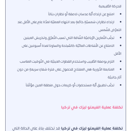
للحركة الطّبيعية
امتنع عن ارتداء أيّة عدساتٍ لاصقة أو نظاراتٍ بتاتاً
ارتداء نظاراتٍ شمسيّةٍ خاصّةٍ بعد انتهاء العمليّة لمدّة عامٍ على الأقل عند
التعرّض للشّمس
تجنّب التّمارين الرّياضيّة الشّاقة التي تسبب التّعرّق وتخريش العينين
الامتناع عن النّشاطات المائيّة كالسّباحة والساونا لمدة أسبوعين على
الأقل
التزم بوصفة الطّبيب واستخدم القطرات العينيّة في التّوقيت المناسب
المتابعة الدّورية هي المفتاح للحصول على فترة شفاءٍ سريعةٍ من دون
آثار جانبيّة
تجنّب تطبيق أيّة مستحضرات أو كريمات حول منطقة العين مؤقّتاً
تكلفة عملية الفيمتو ليزك في تركيا
تكلفة عملية الفيمتو ليزك في تركيا
قد تختلف بناءً على الحالة التي