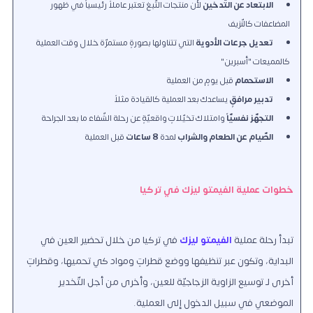
الابتعاد عن التّدخين
لأن منتجات التّبغ تعتبر عاملاً رئيسياً في ظهور
المضاعفات كالنّزيف
تعديل جرعات الأدوية
التي تتناولها بصورةٍ مستمرّة خلال وقت العملية
كالمميعات "أسبرين"
الاستحمام
قبل يومٍ من العملية
تدبير مرافقٍ
يساعدك بعد العملية كالقيادة مثلاً
التجهّز نفسيّاً
وامتلاك تخيّلاتٍ واقعيّةٍ عن رحلة الشّفاء ما بعد الجراحة
الصّيام عن الطعام والشراب
لمدة
8 ساعات
قبل العملية
خطوات عملية الفيمتو ليزك في تركيا
تبدأ رحلة عملية
الفيمتو ليزك
في تركيا من خلال تحضير العين في
البداية، وتكون عبر تنظيفها ووضع قطراتٍ ومواد كي تحميها، وقطراتٍ
أخرى لـ توسيع الزاوية الزجاجيّة للعين، وأخرى من أجل التّخدير
الموضعي في سبيل الدخول إلى العملية.