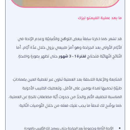
ما بعد عملية الفيمتو ليزك
قد تشعر كما ذكرنا سابقاً ببعض التوهّج والضّبابيّة وعدم الرّاحة في
الأيّام الأولى بعد الجراحة وهو أمرٌ طبيعيٌّ يزول خلال عدّة أيّام، أما
النّتائج النّهائيّة فتحتاج
لفترة 1 - 3 شهور
حتى تظهر بصورةٍ واضحةٍ.
المتابعة والرّعاية اللاحقة بعد العملية تكون عبر تغطية العين بضماداتٍ
طبيّةٍ تحميها لمدة يومين على الأقل، ويُعطيك الطبيب الأدوية
المناسبة لتخفيف الألم والحدّ من حدوث أيّة مضاعفاتٍ ناتجةٍ عن العملية،
كما يوضّح لك لاحقاً ما يجب عليك فعله من خلال التّوصيات التّالية:
الرّاحة التّامة وخصوصاً بعد الجراحة حتى يسمح لك الطّبيب بالعودة