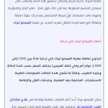
عملية الليزك كخيار مبتكر ومثالي لتحقيق هذا الحلم وللتغلب على
مشاكل الانكسار المتنوعة؛ بما في ذلك طول النظ - قصر النظر واللابؤرية،
ومهما كانت مشكلتك فإنّ فريقنا المتخصص يقدم لك حلولاً دقيقة
وفعالة! تابع معنا قراءة المقال لتعرف المزيد عن تقنية
الفيمتو ليزك
.
أسعار الفيمتو ليزك في تركيا
تتراوح تكلفة عملية الفيمتو ليزك في تركيا عادةً بين 1,250 إلى
2,500 دولار أمريكي (لكلا العينين) يختلف السعر حسب شدة الحالة
وخبرة الطبيب. وغالباً ما تشمل هذه الباقات الفحوصات الطبية،
الاستشارات، المتابعة بعد العملية، وخدمات النقل والإقامة.
يمثل الفيمتو ليزك أحد أكثر التقنيات فعالية وتقدمًا في
علاج مشاكل
العين الانكسارية
، ويعتمد على الليزر بالفمتو ثانية وليزر إكسيمر بدلاً