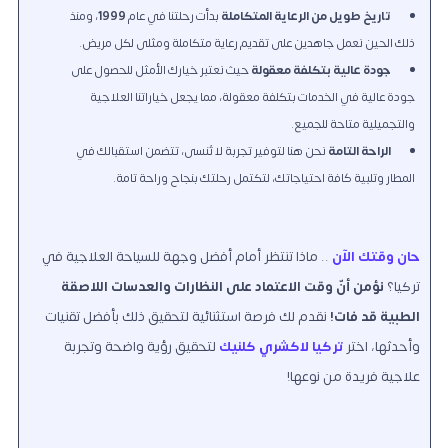
تاريخ طويل من الرعاية المتكاملة
بدأت رحلتنا في عام
1999
، ومنذ
ذلك الحين نعمل جاهدين على تقديم رعاية متكاملة ومثلى لكل مريض.
جودة عالية بتكلفة معقولة
حيث نعتبر خيارك الأمثل للحصول على
جودة عالية في الخدمات بتكلفة معقولة، مما يجعل خياراتنا العلاجية
والتجميلية متاحة للجميع.
الراحة التامة
نحن هنا لتوفير تجربة لا تُنسى، تتضمن استقبالك في
المطار وتلبية كافة احتياجاتك، لتكتمل رحلتك بنجاح وراحة تامة.
حان وقتك الآن
.. ماذا تنتظر أمام أفضل وجهة للسياحة العلاجية في
تركيا؟
نؤمن أنّ وقت الاعتماد على النظارات والعدسات اللاصقة
الطبية قد فات!
نقدم لك فرصة استثنائية لتحقيق ذلك بأفضل تقنيات
وأحدثها، اختر
تركيا لاكشري كلنيك
لتحقيق رؤية واضحة وتجربة
علاجية فريدة من نوعها!