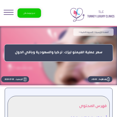
احجز موعدك الآن
الصفحة الرئيسية >
المدونة الطبية >
سعر عملية الفيمتو ليزك: تركيا والسعودية وباقي الدول
وقت القراءة :
03:00 د
آخر تحديث :
2026-07-05
فهرس المحتوى