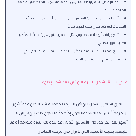
قدر الإمكان التزم بارتداء الملابس الفضفاضة لتجنب الضغط على منطقة
الجراحة والسرة.
أثناء التعافي ابتعد عن الغطس في الماء مثل أحواض السباحة أو
الحمامات الساخنة حتى يلتئم الجرح تماماً.
تابع وراقب أيّ علامات عدوى مثل الاحمرار، التورم، وإذا حدثَ ذلك أخبر
الطبيب فوراً للعلاج.
اتّبع توصيات الطبيب فيما يخصّ استخدام الكريمات أو المراهم التي
تساعد في التئام الجلد وتقليل الندوب.
متى يستقر شكل السرة النهائي بعد شد البطن؟
يستغرق استقرار الشكل النهائي للسرة بعد عملية شد البطن عدة أشهر!
تريد رقماً أليس كذلك!؟ دعنا نقول إذاً عادةً ما يكون ذلك بين
3
إلى
6
أشهر بعد الجراحة، في الأسابيع الأولى قد تبدو لك السرّة متورمة أو غير
طبيعية بسبب الأنسجة التي لا تزال في مرحلة التعافي.