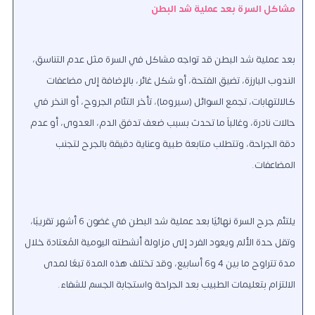
مشاكل السرة بعد عملية شد البطن
بعد عملية شد البطن قد تواجه مشاكل في السرة مثل عدم التناسق،
الندوب البارزة، تضيق الفتحة، أو شكل غائر، بالإضافة إلى مضاعفات
كـالالتهابات، تجمع السوائل (سيروما)، تأخر التئام الجروح، أو النخر في
حالات نادرة، وغالباً ما تحدث بسبب ضعف تدفق الدم، العدوى، أو عدم
دقة الجراحة، وتتطلب متابعة طبية وعناية دقيقة بالجرح لتجنب
المضاعفات.
يلتئم جرح السرة نهائيًا بعد عملية شد البطن في غضون 6 أشهر تقريبًا،
وتقل حدة الألم ويعود الفرد إلى مزاولة أنشطته اليومية المُعتادة خلال
مدة تتراوح ما بين 4 و6 أسابيع، وقد تختلف هذه المدة تبعًا لمدى
الالتزام بتعليمات الطبيب بعد الجراحة واستجابة الجسم للشفاء.