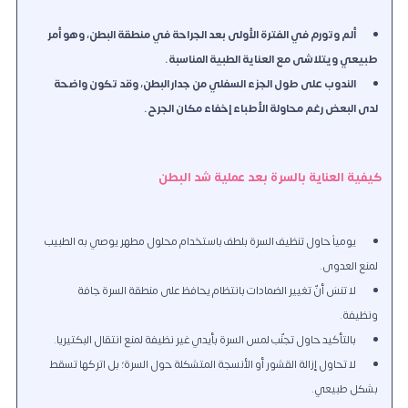
ألم وتورم في الفترة الأولى بعد الجراحة في منطقة البطن، وهو أمر
طبيعي ويتلاشى مع العناية الطبية المناسبة.
الندوب على طول الجزء السفلي من جدار البطن، وقد تكون واضحة
لدى البعض رغم محاولة الأطباء إخفاء مكان الجرح.
كيفية العناية بالسرة بعد عملية شد البطن
يومياً حاول تنظيف السرة بلطف باستخدام محلول مطهر يوصي به الطبيب
لمنع العدوى.
لا تنسَ أنّ تغيير الضمادات بانتظام يحافظ على منطقة السرة جافة
ونظيفة.
بالتأكيد حاول تجنّب لمس السرة بأيدي غير نظيفة لمنع انتقال البكتيريا.
لا تحاول إزالة القشور أو الأنسجة المتشكلة حول السرة؛ بل اتركها تسقط
بشكل طبيعي.