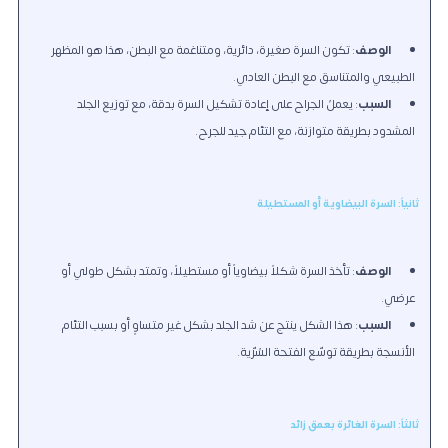
الوصف
: تكون السرة صغيرة، دائرية، ومتناغمة مع البطن، هذا هو المظهر
الطبيعي والمتناسق مع البطن العادي.
السبب
: يعملُ الجراح على إعادة تشكيل السرة بدقة، مع توزيع الجلد
المشدود بطريقة متوازنة، مع التئام جيد للجرح.
ثانياً: السرة البيضاوية أو المستطيلة
الوصف
: تأخذ السرة شكلاً بيضاوياً أو مستطيلاً، وتمتد بشكل طولي أو
عرضي.
السبب
: هذا الشكل ينتج عن شد الجلد بشكل غير متساوٍ أو بسبب التئام
الأنسجة بطريقة توسّع الفتحة السُرّية.
ثالثاً: السرة الغائرة بعمق زائد