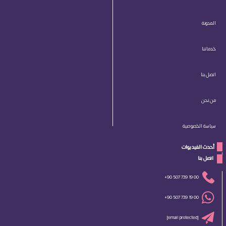
المدونة
خدماتنا
اتصل بنا
من نحن
سياسة الخصوصية
أحدث الفيديوات
 اتصل بنا 
+90 507 739 19 00
+90 507 739 19 00
[email protected]