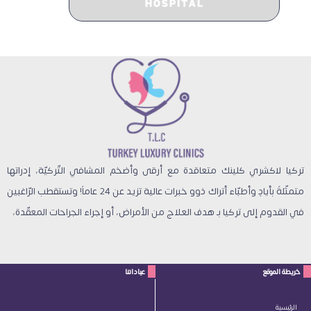
تركيا لاكشري كلينك متعاقدة مع أرقى وأضخم المشافي التّركيّة، إدراتها
متمثّلةً بأيادٍ وأطبّاء أتراك ذوو خبرات عالية تزيد عن 24 عاماً! وتستقطب الرّاغبين
في القدوم إلى تركيا بـ هدف العلاج من الأمراض، أو إجراء الجراحات المعقّدة،
خريطة الموقع
عياداتنا
الرئيسية