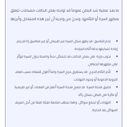
ما بعد عملية شد البطن عموماً قد تواجه بعض الحالات مشكلات تتعلق
بمظهر السرة أو التئامها، ونحنُ من واجبنا أن نُبرز هذه المشاكل وأبرزها:
عدم التناسق: قد يظهر شكل السرة غير طبيعي أو غير متناسق إذا لم يتم
إعادة تشكيلها بدقة أثناء الجراحة.
ندوب بارزة: في بعض الحالات قد تتشكّل ندبةٌ واضحة حول السرة ليؤثّر
على مظهرها الجمالي.
تأخر التئام الجرح: قد يستغرق جرح السرة وقتاً أطول للشفاء بسبب ضعف
التروية الدموية أو وجود التهابات.
تضيق فتحة السرة: قد تصبح فتحة السرة أصغر من المعتاد، أو غير طبيعية
أو غائرة في البطن بشكل زائد.
التهابات أو تجمع سوائل: وهذا يتطلب متابعة طبيّة طبعاً من أجل تصريف
السوائل عند الحاجة.