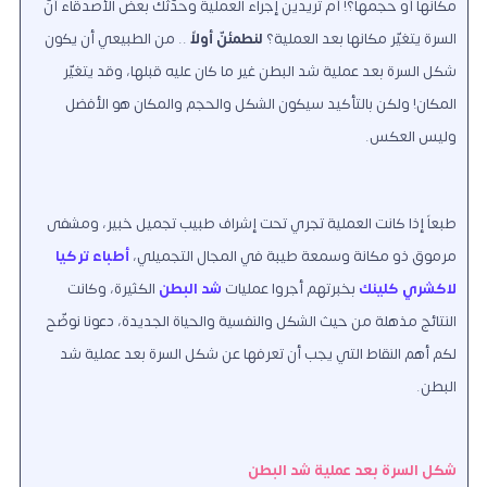
مكانها أو حجمها؟! أم تريدين إجراء العملية وحدّثك بعض الأصدقاء أنّ
السرة يتغيّر مكانها بعد العملية؟
لنطمئنّ أولاً
.. من الطبيعي أن يكون
شكل السرة بعد عملية شد البطن غير ما كان عليه قبلها، وقد يتغيّر
المكان! ولكن بالتأكيد سيكون الشكل والحجم والمكان هو الأفضل
وليس العكس.
طبعاً إذا كانت العملية تجري تحت إشراف طبيب تجميل خبير، ومشفى
مرموق ذو مكانة وسمعة طيبة في المجال التجميلي،
أطباء تركيا
لاكشري كلينك
بخبرتهم أجروا عمليات
شد البطن
الكثيرة، وكانت
النتائج مذهلة من حيث الشكل والنفسية والحياة الجديدة، دعونا نوضّح
لكم أهم النقاط التي يجب أن تعرفها عن شكل السرة بعد عملية شد
البطن.
شكل السرة بعد عملية شد البطن