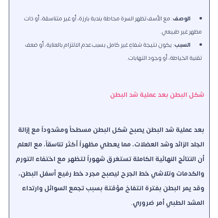
الوصف
: مع الأسف تظهر السرة محاطة بندبة بارزة، أو غير متناسقة، أو ذات
مظهر غير طبيعي.
السبب
: يكون نتيجة شفاءٍ غير كامل بسبب عدم الالتزام بالعناية، أو ضعف
تقنية الخياطة، أو وجود التهابات.
شكل البطن بعد عملية شد البطن
بعد عملية شد البطن يصبح شكل البطن مسطحاً ومشدوداً مع إزالة
الجلد الزائد وشد العضلات، مما يعطي مظهراً أكثر تناسقاً، مع العلم
أن النتائج النهائية الكاملة تستغرق شهوراً لتظهر مع اختفاء التورم
والكدمات وتلاشي خط الجرح ليصبح مجرد خط رفيع أسفل البطن،
وقد يمر البطن بفترة انتفاخ مؤقتة بسبب تجمع السوائل وارتداء
المشد الطبي أمر ضروري.