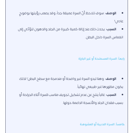
الوصف
: سوف تلاحظ أنّ السرة عميقة جداً، وقد يصعب رؤيتها بوضوحٍ
عادي!
السبب
: يحدث ذلك عند إزالة كمية كبيرة من الجلد والدهون لتؤدّي إلى
انغماس السرة داخل البطن.
رابعاً: السرة المسطحة أو غير البارزة
الوصف
: وهنا تبدو السرة غير واضحة أو مندمجة مع سطح البطن! لذلك
يكون مظهرها غير طبيعي نهائياً.
السبب
: غالباً ينتج عن عدم تشكيل تجويف مناسب للسرة أثناء الجراحة أو
بسبب فقدان الجلد والأنسجة الداعمة حولها.
خامساً: السرة الندبية أو المشوهة