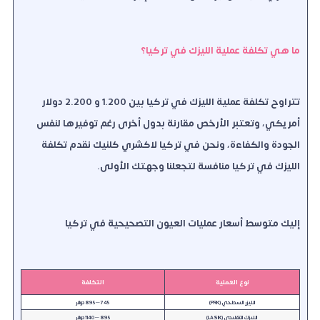
ما هي تكلفة عملية الليزك في تركيا؟
تتراوح تكلفة عملية الليزك في تركيا بين 1.200 و 2.200 دولار
أمريكي،
وتعتبر الأرخص مقارنة بدول أخرى رغم توفيرها لنفس
الجودة والكفاءة،
ونحن في تركيا لاكشري كلنيك نقدم تكلفة
الليزك في تركيا منافسة لتجعلنا وجهتك الأولى.
إليك متوسط أسعار عمليات العيون التصحيحية في تركيا
نوع العملية
التكلفة
الليزر السطحي (PRK)
745 – 895 دولار
الليزك التقليدي (LASIK)
895 – 1140 دولار