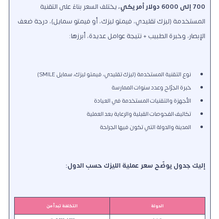
700 إلى 6000 دولار أمريكي،
يختلف السعر بناءً على التقنية
المستخدمة (ليزك تقليدي، فيمتو ليزك، أو فيمتو سمايل)، درجة ضعف
الإبصار، وخبرة الطبيب +
نتيجة عوامل عديدة، أبرزها:
نوع التقنية المستخدمة (ليزك تقليدي، فيمتو ليزك، سمايل SMILE)
خبرة الجرّاح وعدد سنوات الممارسة
الأجهزة والتقنيات المستخدمة في العيادة
تكاليف الفحوصات القبلية والرعاية بعد العملية
المدينة والدولة التي تكون فيها الجراحة
إليك جدول يوضّح سعر عملية الليزك حسب الدول:
الدولة
التكلفة تبدأ من