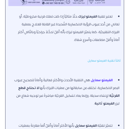
تعتبر تقنية
الفيمتو ليزك
حلّاً مثاليّاً إذا كنت تملك قرنية مخروطيّة، أو
تعاني من أحد عيوب الرؤية الانكسارية الشّديدة غير القابلة للعلاج بعملية
الليزك التقليديّة، كما يتميّز الفيمتو ليزك بأنّه أقلّ تدخّلاً جراحيّاً وبالتّالي أكثر
أماناً وأقلّ مضاعفات وأسرع شفاءً.
ثالثاً تقنية الفيمتو سمايل
الفيمتو سمايل
هي التقنية الأحدث والأكثر فعاليةً وأماناً لتصحيح عيوب
البصر الانكسارية، تختلف عن سابقاتها من عمليات الليزك بأنها
لا تحتاج قطع
القرنيّة
لإنشاء سديلة، وإنما يعاد تشكيل القرنيّة مباشرةً عبر توجيه شعاعٍ من
ليزر
الفيمتو ثانية
.
تتميّز تقنيّة
الفيمتو سمايل
بأنها الأكثر أماناً وأقلّ ألماً مقارنةً بعمليات