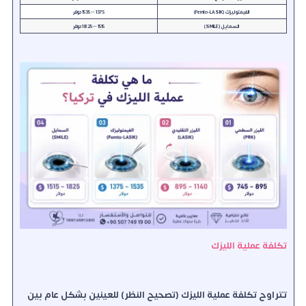
الفيمتو ليزك (Femto-LASIK)
1375 – 1535 دولار
السمايل (SMILE)
1515 – 1825 دولار
تكلفة عملية الليزك
تتراوح تكلفة عملية الليزك (تصحيح النظر) للعينين بشكل عام بين