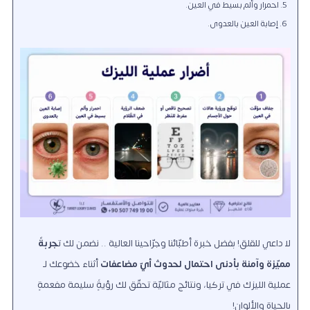
احمرار وألم بسيط في العين.
إصابة العين بالعدوى.
لا داعي للقلق! بفضل خبرة أطبّائنا وجرّاحينا العالية .. نضمن لك ت
جربةً
مميّزة وآمنة بأدنى احتمال لحدوث أيّ مضاعفات
أثناء خضوعك لـ
عملية الليزك في تركيا، ونتائج مثاليّة تحقّق لك رؤيةًٍ سليمة مفعمةٍ
بالحياة والألوان!