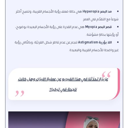
مد البصر Hyperopia
هي حالة ضعف رؤية الأجسام القريبة، وتصبح أكثر
شوعاً مع التقدّم في العمر.
قصر البصر Myopia
هي عدم القدرة على رؤية الأجسام البعيدة بوضوح،
أو رؤيتها بحالةٍ مشوّشة.
اللا بؤرية Astigmatism
تنجم عن عدم تناظر شكل القرنيّة، وبالتّالي رؤية
غير واضحة للأجسام القريبة والبعيدة.
عزيزة تحدّثنا في هذا الفيديو عن عملية الليزك وهل كانت
ناجحة في تركيا؟