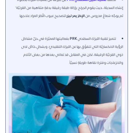
إنشاء السديلة، حيث يقوم الجراح بإزالة طبقة رقيقة بدقةٍ متناهية من القرنيّة’
ثم يوجّه شعاعٌ مدروس من
الإكزيمر ليزر
لتصحيح عيوب النّظر المراد علاجها.
تتميز تقنية الليزك السطحي
PRK
بفعاليتها المميّزة في حلّ مشاكل
الرؤية الانكساريّة التي تتفوّق بها عن الليزك التقليديّ، وبشكلٍ خاصّ لدى
ذوي القرنيّة الرقيقة، لكن في المقابل قد تعاني بعدها من بعض الآلام
والانزعاجات وفترة نقاهة طويلةٍ نسبيّاً.