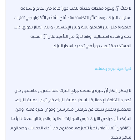
لا شكّ أنّ وجود معدات حديثة يلعب دوراً هاماً في نجاح وسلامة
عمليات الليزك، وهنا تتأثّر التكلفة! فقد أتاح التّقدّم التّكنولوجي تقنيات
متطورة مثل ليزر الفيمتو ثانية وليزر الإكسيمر، والتي تمتاز بكونها ذات
دقة وكفاءة استثنائية، وهُنا لا بُدّ من التأكيد على أنّ التقنية
المستخدمة تلعب دوراً في تحديد اسعار الليزك.
ثانياً: خبرة الجراح وكفائته
لا يُمكن إنكار أنّ خبرة وسمعة جراح الليزك هما عنصرين حاسمين في
تحديد التكلفة الإجمالية لـ
اسعار عملية الليزك في تركيا
عملية الليزك،
فالجميع بالطبع يبحث عن جراحين متمرسين وذوي خبرة عالية، ومن
المؤكد أنّ جراحي الليزك ذوي المهارات العالية والخبرة الواسعة غالباً ما
يتقاضون أتعاباً أعلى نظراً لتميزهم ودقتهم في أداء العمليات وضمانهم
لنتائج ناجحة.