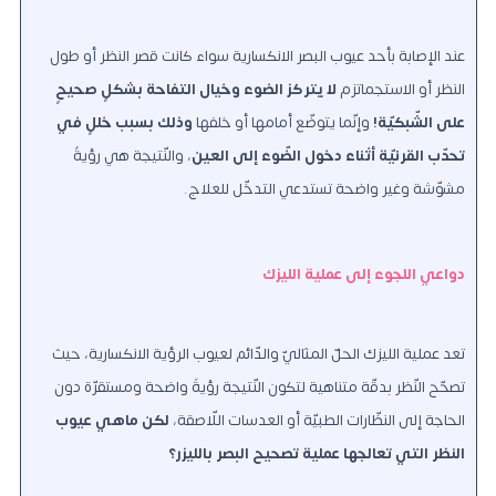
عند الإصابة بأحد عيوب البصر الانكسارية سواء كانت قصر النظر أو طول
النظر أو الاستجماتزم
لا يتركز الضوء وخيال التفاحة بشكلٍ صحيحٍ
على الشّبكيّة!
وإنّما يتوضّع أمامها أو خلفها
وذلك بسبب خللٍ في
تحدّب القرنيّة أثناء دخول الضّوء إلى العين
، والنّتيجة هي رؤيةٌ
مشوّشة وغير واضحة تستدعي التدخّل للعلاج.
دواعي اللجوء إلى عملية الليزك
تعد عملية الليزك الحلّ المثاليّ والدّائم لعيوب الرؤية الانكسارية، حيث
تصحّح النّظر بدقّة متناهية لتكون النّتيجة رؤيةً واضحة ومستقرّة دون
الحاجة إلى النظّارات الطبيّة أو العدسات اللّاصقة،
لكن ماهي عيوب
النظر التي تعالجها عملية تصحيح البصر بالليزر؟