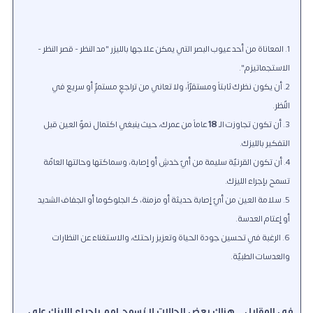
المعاناة من أحد عيوب البصر التي يمكن علاجها بالليزر "مد النظر - قصر النظر -
الاستجماتيزم".
أن يكون نظرك ثابتاً ومستقرّاً، ولا تعاني من تراجعٍ مستمرٍّ أو سريع في
النّظر.
أن تكون تجاوزت الـ
18
عاماً من عمرك، حيث ينبغي اكتمال نموّ العين قبل
التفكير بالليزك.
أن تكون القرنيّة سليمة من أيّ خدشٍ أو إصابة، وسماكتها وحالتها العامّة
تسمح بإجراء الليزك.
سلامة العين من أيّ إصابة حديثة أو مزمنة، كـ الجلوكوما أو الجفاف الشديد
أو إعتام العدسة.
الرغبة في تحسين جودة الحياة وتعزيز راحتك، والاستغناء عن النظارات
والعدسات الطبيّة.
في المقابل .. هناك بعض الحالات لا يُسمح لهم بإجراء الليزك على