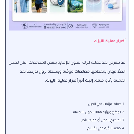
أضرار عملية الليزك
قد تتعرض بعد عملية ليزك العيون للإصابة ببعض المضاعفات، لكن لحسن
الحظّ فهي بمعظمها مضاعفات مؤقّتة وبسيطة تزول تدريجيّاً بعد
العمليّة بأيّامٍ قليلة،
إليك أبرز أضرار عملية الليزك:
جفاف مؤقّت في العين.
توهّج ورؤية هالات حول الأجسام.
تصحيح ناقص أو مفرط للنّظر.
ضعف الرؤية في الظّلام.