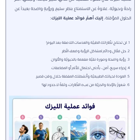
راحةً وحيويّة، علاوةً عن الاستمتاع بنظرٍ سليمٍ ورؤيةٍ واضحة بعيداً عن
الحلول المؤقتة،
إليك أهمّ فوائد عملية الليزك:
لن تحتاج نظّاراتك الطبيّة والعدسات اللاصقة بعد اليوم!
حلٌّ فعّال ودائم لمشاكل الرؤية وضعف النّظر.
رؤية واضحة وصورة نقيّة مفعمة بالحيويّة والألوان.
إجراء سريع، آمن ، بأدنى احتمالٍ للألم أو المضاعفات.
العودة لحياتك الطبيعيّة وأنشطتك المفضلة خلال وقتٍ قصير.
شعورٌ بالرّاحة والحريّة من عبء النظّارات، وثقةٌ لا حدود لها!