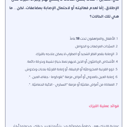
الإطلاق، إمّا لعدم فعاليته أو لاحتمال الإصابة بمضاعفات، لكن .. ما
هي تلك الحالات؟
الأطفال والمراهقون تحت
18
عاماً.
السيّدات المرضعات و الحوامل.
الإصابة بقصر النظر الشديد أو اضطرابٍ لا يمكن علاجه بالليزك.
الأشخاص الرياضيّون أو الذين لديهم نمط حياةٍ نشيط وحركة دائمة.
ذوو القرنية المخروطيّة أو الرقيقة، أو إصابة القرنيّة بندبات وخدوش.
إصابة العين بالعدوى أو أمراض مزمنة "غلوكوما - جفاف العين..".
المعاناة من أمراض مناعيّة أو مزمنة "السكري - الذئبة الحماميّة..".
فوائد عملية الليزك
عملية الليزك هي خطوةٌ مفصليّة من شأنها تغيير حياتك، وجعلها أكثر