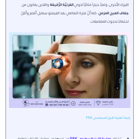
الليزك الأخرى، وتعدّ خياراً مثاليّاً لذوي
القرنيّة الرّقيقة
واللذين يعانون من
جفاف العين المزمن
، كما أنّ فترة التعافي بعد الفيمتو سمايل أقصر وأقلّ
احتمالاً لحدوث المضاعفات.
رابعاً تقنية الليزر السطحي PRK
تختلف
عملية الليزر السطحي PRK
عن غيرها من عمليات الليزك بخطوة