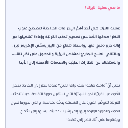
ما هي عملية الليزك؟
عملية الليزك هي أحد أهمّ الإجراءات الجراحية لتصحيح عيوب
النظر! هدفها الأساسيّ تصحيح تحدّب القرنيّة وإعادة تشكيلها عبر
إزالة جزءٍ دقيقٍ منها بواسطة شعاعٍ من الليزر يسمّى الإكزيمر ليزر،
وبالتالي العلاج الجذريّ لمشاكل الرؤية والحصول على نظرٍ ثاقب،
والاستغناء عن النظارات الطبيّة والعدسات اللّاصقة إلى الأبد!
تخيّل أنّ أمامك تفاحة! كيف تراها العين؟ عندما تنظر إلى التفاحة يدخل
الضّوء عبر القرنيّة نحو الشبكيّة التي تستقبل صورة التفاحة، حيث تتحدّب
القرنيّة لتتوضّع الصّورة على الشبكيّة بدقّة متناهية، والتي بدورها تحول
الضوء والصورة الواردة إليها إلى إشارات عصبيّة ترسلها إلى الدّماغ
ويفسّرها على أنّك تنظر إلى تفاحة!