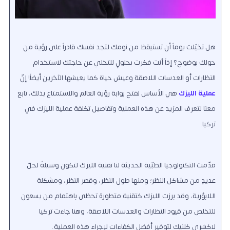
هل تخيّلت يوماً أن تستيقظ من نومك لتجد نفسك قادراً على رؤية من
حولك بوضوح؟ إذاً أنت فكرت بحلولٍ للتخلي عن حاجتك لاستخدام
النظارات أو العدسات اللاصقة وعيش حياة كما يعيشها الآخرين أيضاً! إنّ
عملية الليزك
هي الأساس لفتح بوابة رؤية العالم والاستمتاع بذلك، تابع
معنا لتعرف المزيد عن هذه العملية وتفاصيل تكلفة عملية الليزك في
تركيا.
قدّمت التكنولوجيا الطبّية الحديثة لنا تقنية الليزك لتكون وسيلةً لحلّ
عديدٍ من مشاكل النظر؛ ومنها طول النظر، وقصر النظر، ومشكلة
اللابؤرية، وقد برزت الليزك كتقنية متطورة تحظى باهتمام من يسعون
للتخلص من قيود النظارات والعدسات اللاصقة، وهنا جاءت تركيا
لاكشري كلنيك لتوفير أفضل الكفاءات لإجراء هذه العملية.