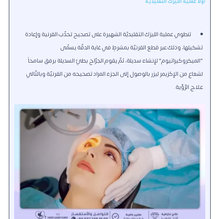
أولاً عملية الليزك التقليدية
تنطوي عملية الليزك التقليديّة الشهيرة على تصحيح تحدّب القرنية وإعادة
تشكيلها، وذلك عبر قطع القرنيّة بمشرطٍ في غاية الدقّة يسمّى
"الميكروكيراتيوم" لإنشاء سديلة، ثمّ يقوم الجرّاح بطيّ السديلة برفق سامحاً
لشعاعٍ من الإكزيمر ليزر بالوصول إلى الجزء المراد تصحيحه من القرنيّة وبالتّالي
علاج الرّؤية.