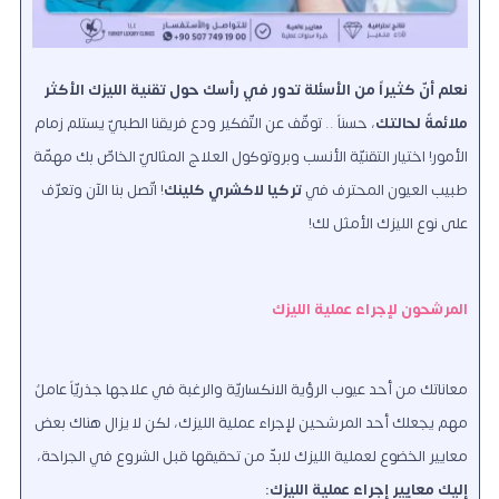
نعلم أنّ كثيراً من الأسئلة تدور في رأسك حول تقنية الليزك الأكثر
ملائمةً لحالتك
، حسناً .. توقّف عن التّفكير ودع فريقنا الطبيّ يستلم زمام
الأمور! اختيار التقنيّة الأنسب وبروتوكول العلاج المثاليّ الخاصّ بك مهمّة
طبيب العيون المحترف في
تركيا لاكشري كلينك
! اتّصل بنا الآن وتعرّف
على نوع الليزك الأمثل لك!
المرشحون لإجراء عملية الليزك
معاناتك من أحد عيوب الرؤية الانكساريّة والرغبة في علاجها جذريّاً عاملٌ
مهم يجعلك أحد المرشحين لإجراء عملية الليزك، لكن لا يزال هناك بعض
معايير الخضوع لعملية الليزك لابدّ من تحقيقها قبل الشروع في الجراحة،
إليك معايير إجراء عملية الليزك: