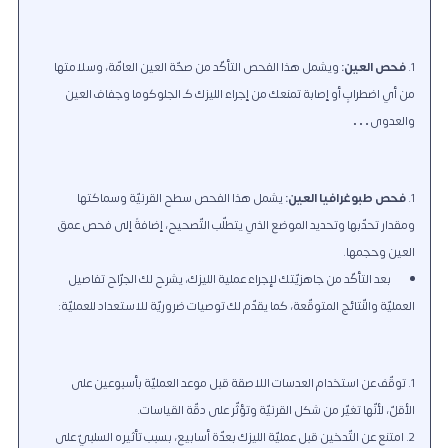
فحص العين:
ويشمل هذا الفحص التأكّد من صحّة العين العامّة، وسلامتها
من أي اضطرابٍ أو إصابة تمنعك من إجراء الليزك كـ الجلوكوما وجفاف العين
والعدوى…
فحص طبوغرافيا العين:
يشمل هذا الفحص سطح القرنيّة وسماكتها
ومقدار تحدّبها وتحديد الموضع الذي يتطلّب التّصحيح، إضافةً إلى فحص عمق
العين وحجمها.
بعد التأكّد من جاهزيّتك لإجراء عملية الليزك، يشرح لك الجرّاح تفاصيل
العمليّة والنّتائج المتوقّعة، كما يقدّم لك توصيات ضروريّة للاستعداد للعمليّة:
توقّف عن استخدام العدسات اللاصقة قبل موعد العمليّة بأسبوعين على
الأقلّ، لأنّها تغيّر من شكل القرنيّة وتؤثّر على دقّة القياسات.
امتنع عن التّدخين قبل عمليّة الليزك بعدّة أسابيع، بسبب تأثيره السلبيّ على