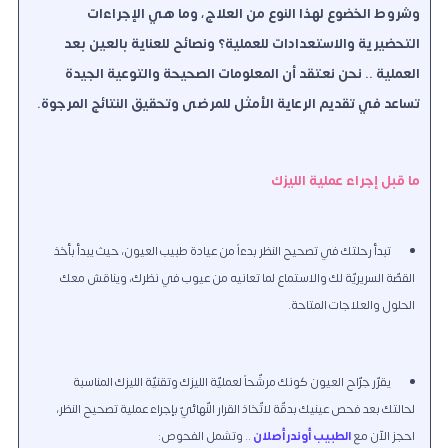
وشروط الخضوع لهذا النوع من العلاج، وما هي الإجراءات
التحضيرية والاستعدادات للعملية؟ ونصائح للعناية بالعين بعد
العملية .. نحن نعتقد أن المعلومات الصحيحة والتوعية الجيدة
تساعد في تقديم الرعاية الأمثل للمرضى وتحقيق النتائج المرجوة.
ما قبل إجراء عملية الليزك
تبدأ رحلتك في تصحيح النظر بدءاً من عيادة طبيب العيون، حيث يبدأ بأخذ
القصّة السريريّة لك والاستماع لما تعانيه من عيوب في نظرك، ويناقش معك
الحلول والعلاجات المتاحة.
يقرّر جرّاح العيون كونك مرشّحاً لعمليّة الليزك وتقنيّة الليزك المناسبة
لحالتك بعد فحص عينيك بدقّة لاتّخاذ القرار النّهائيّ بإجراء عملية تصحيح النظر،
احجز الآن مع
الطبيب أوندر أصلان
.. وتشمل الفحوص: