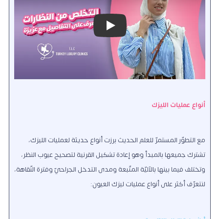
Play
أنواع عمليات الليزك
مع التطوّر المستمرّ للعلم الحديث برزت أنواع حديثة لعمليات الليزك،
تشترك جميعها بالمبدأ وهو إعادة تشكيل القرنية لتصحيح عيوب النظر،
وتختلف فيما بينها بالآليّة المتّبعة ومدى التدخل الجراحيّ وفترة النّقاهة،
لنتعرّف أكثر على أنواع عمليات ليزك العيون: