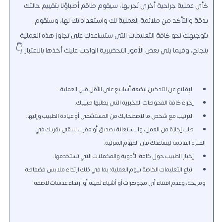
كأي عملية جراحية أخرى نُجريها، سيقوم طاقم أطباؤنا بتقييم حالتك
بدقة والتأكد من ملائمة العملية لك واستعداداتك لها، وسنقوم
بتوجيهك نحو كافة التعليمات التي ستساعدك على تجاوز هذه العملية
بنجاح، وفيما يلي بعض الأمور التحضيرية الواجب عليك أخذها بالاعتبار 👇
الإقلاع عن التدخين لبضعة أسابيع على الأقل قبل العملية.
إجراء كافة الفحوصات المخبرية التي يطلبها طبيبك.
الترتيب مع شخص ما لاصطحابك من المستشفى أو عيادة الطبيب وإليها.
طلب إجازة من العمل، والاستعانة بصديق أو مقرب ليبقى بقربك في
الفترة القادمة ليساعدك في المهام المنزلية.
إخبار الطبيب حول كافة الأدوية والمكملات التي تستخدمها.
اتباع التعليمات الخاصة بيوم العملية؛ بما في ذلك ارتداء ملابس فضفاضة
ومريحة، وعدم اقتناء أي مجوهرات أو أشياء ثمينة أو ارتداء عدسات لاصقة.