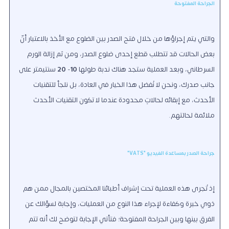
الجراحة المفتوحة
والتي يتم إجراؤها من خلال فتح الصدر بين الضلوع مع الأخذ بالاعتبار أنّ
بعض الحالات قد تتطلب قطع إحدى ضلوع الصدر، ومن ثم إزالة الورم
السرطاني، وبعد العملية ستجد هناك ندبة طولها
10
-
20
سنتيمتر على
جانب صدرك، ونحن لا نُفضل هذا الخيار في العادة، بل نلجأ للتقنيات
الأحدث، مع إبقائه لحالاتٍ محدودة عندما لا تكون التقنيات الأحدث
ملائمة لحالتهم.
جراحة الصدر بمساعدة الفيديو "VATS"
إذ تُجرى هذه العملية تحت إشراف أطبائنا المختصين بالمجال ممن هم
ذوي خبرة وكفاءة لإجراء هذا النوع من العمليات، وإجابة لسؤالك عن
الفرق بينها وبين الجراحة المفتوحة؛ فتأتي الإجابة لتوضح لك أنه تتم