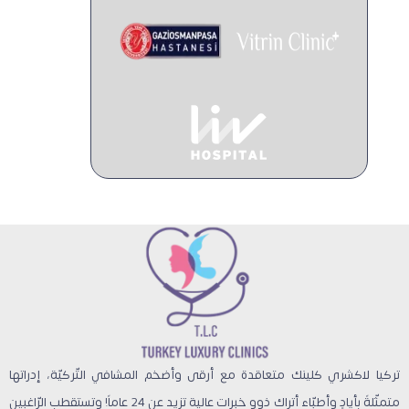
تركيا لاكشري كلينك متعاقدة مع أرقى وأضخم المشافي التّركيّة، إدراتها
متمثّلةً بأيادٍ وأطبّاء أتراك ذوو خبرات عالية تزيد عن 24 عاماً! وتستقطب الرّاغبين