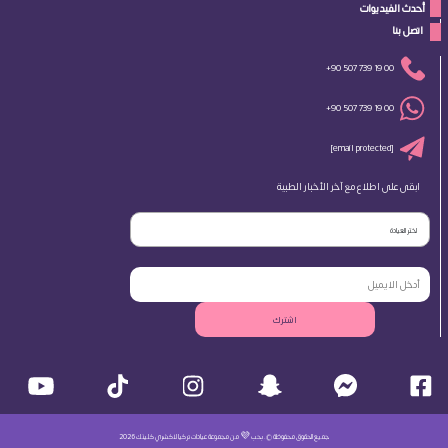
أحدث الفيديوات
 اتصل بنا 
+90 507 739 19 00
+90 507 739 19 00
[email protected]
ابقى على اطلاع مع آخر الأخبار الطبية
اختر العيادة
اشترك
جميع الحقوق محفوظة ©. بحب 💜 من مجموعة عيادات تركيا لاكشري كلينك 2026