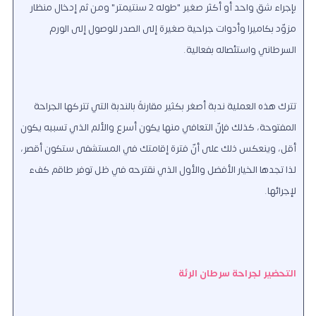
بإجراء شق واحد أو أكثر صغير "طوله 2 سنتيمتر" ومن ثم إدخال منظار
مزوّد بكاميرا وأدوات جراحية صغيرة إلى الصدر للوصول إلى الورم
السرطاني واستئصاله بفعالية.
تترك هذه العملية ندبة أصغر بكثير مقارنةً بالندبة التي تتركها الجراحة
المفتوحة، كذلك فإنّ التعافي منها يكون أسرع والألم الذي تسببه يكون
أقل، وينعكس ذلك على أنّ فترة إقامتك في المستشفى ستكون أقصر،
لذا تجدها الخيار الأفضل والأول الذي نقترحه في ظل توفر طاقم كفء
لإجرائها.
التحضير لجراحة سرطان الرئة