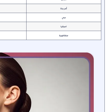
أمريكا
دبي
اسبانيا
سنغافورة