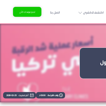
اكتشف لاكشري
اتصل بنا
احجز موعدك الآن
ول
وقت القراءة :
03:00 د
آخر تحديث :
2026-02-25