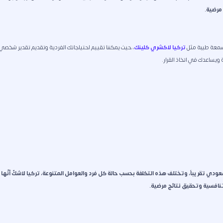
مرضية.
 سمعة طيبة مثل
تركيا لاكشري كلينك
، حيث يمكننا تقييم احتياجاتك الفردية وتقديم تقدير شخصي
ويساعدك في اتخاذ القرار.
ط تكلفة عملية شد الرقبة في السعودية بين 12.000 و 45.000 ريال سعودي تقريباً، وتختلف هذه التكلفة بحسب حالة كل فرد والعوامل المتنوعة، تركيا لاشكّ أنّها
تنافسية وتحقيق نتائج مرضية.