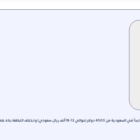
تتراوح تكلفة عملية شد الرقبة في تركيا ما بين 2.650 - 3.850 دولار أمريكي، بينما تبدأ في السعودية من 4500 دولار (حوالي 12-18 ألف ريال سعودي) وتختلف التكلفة بناء