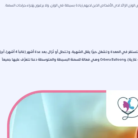
لوزن الزائد لدى الأشخاص الذين لديهم زيادة بسيطة في الوزن، ولا يرغبون بإجراء جراحات السمنة.
الكبسولة الذكية للتنحيف من أحدث الوسائل غير الجراحية لإنقاص الوزن، يتم ابتلاعها لتستقر في المعدة وتشغل حيزًا يقلل الشهية، وتتحلل أو تُزال بعد عدة أشهر (غالباً 4 أشهر)، أبرز
أنواعها هي: إليبس (Elipse) (تتحلل تلقائياً)، أوبالون (Obalon) (تتكون من 3 بالونات غازية)، وOrbera Balloon وهي فعالة للسمنة البسيطة والمتوسطة دعنا نتعرّف عليها جميعاً