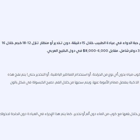
الكبسولة الذكية للتنحيف (Allurion Balloon) إجراءٌ غير جراحيّ يتم ببلع كبسولة بحجم حبة الدواء في عيادة الطبيب خلال 15 دقيقة، دون تخدير أو منظار. تنزل 12-18 كجم خلال 16
ب مياه بدون أي نوع من الجراحة، أو استخدام المناظير الباطنية، أو التخدير حتى! يتم نفخ هذه
الذكية ينفصل صمام الأنبوبة عنها، ويتم سحبها من خلال الفم، تصبح الكبسولة في شكل بالون
لال بلعها مع كوبٍ من الماء دون ألم أو تخدير، كما يتم هذا الإجراء في العيادة دون الحاجة لدخولك