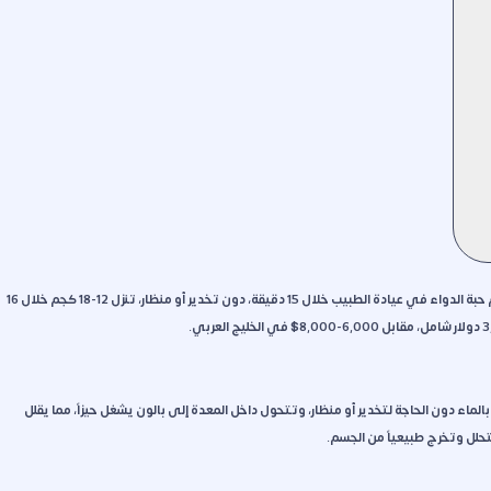
الكبسولة الذكية للتنحيف (Allurion Balloon) إجراء غير جراحي يتم ببلع كبسولة بحجم حبة الدواء في عيادة الطبيب خلال 15 دقيقة، دون تخدير أو منظار، تنزل 12-18 كجم خلال 16
بالماء دون الحاجة لتخدير أو منظار، وتتحول داخل المعدة إلى بالون يشغل حيزاً، مما يقلل